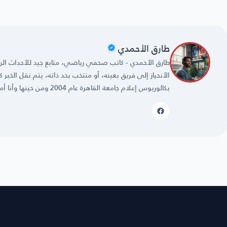
طارق الأحمدي
طارق الأحمدي - كاتب صحفي رياضي، متابع جيد للأحداث الريا
الأنحياز إلى فريق بعينه، أو منتخب بحد ذاته، يتم نقل الخبر
بكالوريوس إعلام جامعة القاهرة عام 2004 ومن حينها وأنا أمارس مهنتي بكل حُب وشغف.