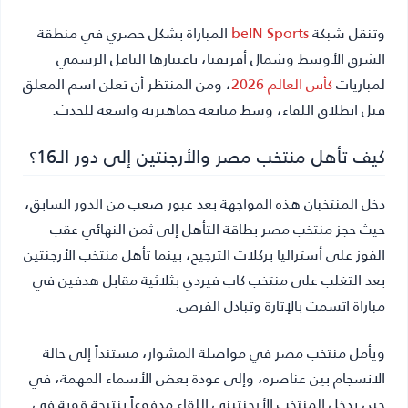
وتنقل شبكة
beIN Sports
المباراة بشكل حصري في منطقة
الشرق الأوسط وشمال أفريقيا، باعتبارها الناقل الرسمي
لمباريات
كأس العالم 2026
، ومن المنتظر أن تعلن اسم المعلق
قبل انطلاق اللقاء، وسط متابعة جماهيرية واسعة للحدث.
كيف تأهل منتخب مصر والأرجنتين إلى دور الـ16؟
دخل المنتخبان هذه المواجهة بعد عبور صعب من الدور السابق،
حيث حجز منتخب مصر بطاقة التأهل إلى ثمن النهائي عقب
الفوز على أستراليا بركلات الترجيح، بينما تأهل منتخب الأرجنتين
بعد التغلب على منتخب كاب فيردي بثلاثية مقابل هدفين في
مباراة اتسمت بالإثارة وتبادل الفرص.
ويأمل منتخب مصر في مواصلة المشوار، مستنداً إلى حالة
الانسجام بين عناصره، وإلى عودة بعض الأسماء المهمة، في
حين يدخل المنتخب الأرجنتيني اللقاء مدفوعاً بنتيجة قوية في