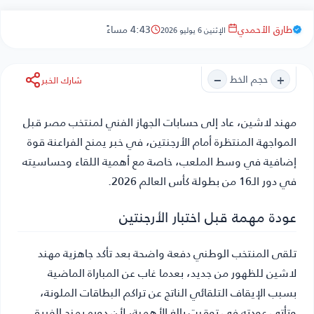
طارق الأحمدي
4:43 مساءً
الإثنين 6 يوليو 2026
−
+
حجم الخط
شارك الخبر
مهند لاشين
، عاد إلى حسابات الجهاز الفني لمنتخب مصر قبل
المواجهة المنتظرة أمام الأرجنتين، في خبر يمنح الفراعنة قوة
إضافية في وسط الملعب، خاصة مع أهمية اللقاء وحساسيته
في دور الـ16 من بطولة كأس العالم 2026.
عودة مهمة قبل اختبار الأرجنتين
تلقى المنتخب الوطني دفعة واضحة بعد تأكد جاهزية مهند
لاشين للظهور من جديد، بعدما غاب عن المباراة الماضية
بسبب الإيقاف التلقائي الناتج عن تراكم البطاقات الملونة،
وتأتي عودته في توقيت بالغ الأهمية، لأن دوره يمنح الفريق