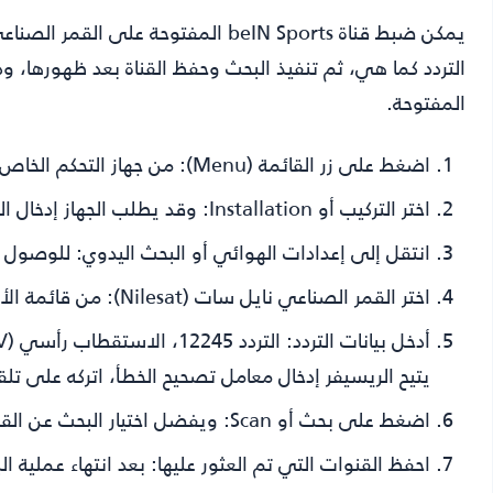
يمكن ضبط قناة beIN Sports المفتوحة 
التردد كما هي، ثم تنفيذ البحث وحفظ القناة بعد ظهورها، وذ
المفتوحة.
اضغط على زر القائمة (Menu):
من جهاز التحكم الخاص 
اختر التركيب أو Installation:
وقد يطلب الجهاز إدخال الرقم السري، وغ
انتقل إلى إعدادات الهوائي أو البحث اليدوي:
للوصول إل
اختر القمر الصناعي نايل سات (Nilesat):
من قائمة الأق
أدخل بيانات التردد:
يتيح الريسيفر إدخال معامل تصحيح الخطأ، اتركه على تلق
اضغط على بحث أو Scan:
ويفضل اختيار البحث عن القنوا
احفظ القنوات التي تم العثور عليها:
بعد انتهاء عملية ال