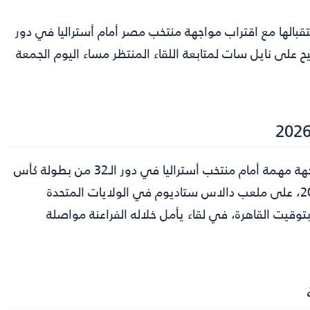
قبالها مع اقتراب مواجهة منتخب مصر أمام أستراليا في دور
 عن التردد الصحيح على نايل سات لمتابعة اللقاء المنتظر مساء اليوم الجمعة
يخوض منتخب مصر، بقيادة المدير الفني حسام حسن، مواجهة مهمة أمام منتخب أستراليا في دور الـ32 من بطولة كأس
العالم 2026، وتقام المباراة مساء اليوم الجمعة 3 يوليو 2026، على ملعب دالاس ستاديوم في الولايات المتحدة
بتوقيت القاهرة، في لقاء يأمل خلاله الفراعنة مواصلة