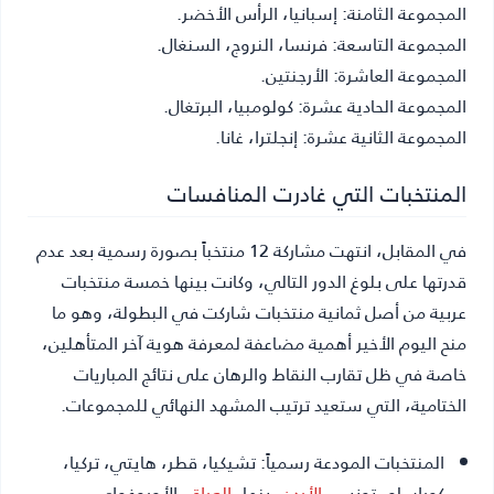
المجموعة الثامنة: إسبانيا، الرأس الأخضر.
المجموعة التاسعة: فرنسا، النروج، السنغال.
المجموعة العاشرة: الأرجنتين.
المجموعة الحادية عشرة: كولومبيا، البرتغال.
المجموعة الثانية عشرة: إنجلترا، غانا.
المنتخبات التي غادرت المنافسات
في المقابل، انتهت مشاركة 12 منتخباً بصورة رسمية بعد عدم
قدرتها على بلوغ الدور التالي، وكانت بينها خمسة منتخبات
عربية من أصل ثمانية منتخبات شاركت في البطولة، وهو ما
منح اليوم الأخير أهمية مضاعفة لمعرفة هوية آخر المتأهلين،
خاصة في ظل تقارب النقاط والرهان على نتائج المباريات
الختامية، التي ستعيد ترتيب المشهد النهائي للمجموعات.
المنتخبات المودعة رسمياً:
تشيكيا، قطر، هايتي، تركيا،
كوراساو، تونس،
الأردن
، بنما،
العراق
، الأوروغواي،