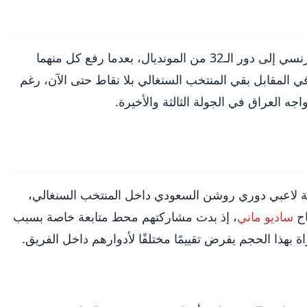
أدت هذه النتيجة إلى تأهل المنتخب النرويجي مع نظيره الفرنسي إلى دور الـ32 من المونديال، بعدما رفع كل منهما
 المقابل بقي المنتخب السنغالي بلا نقاط حتى الآن، رغم
 العراق في الجولة الثالثة والأخيرة.
الة لاعبي دوري روشن السعودي داخل المنتخب السنغالي،
اح
ساديو ماني
، إذ بدت مشاركتهم محط متابعة خاصة بسبب
 بهذا الحجم يفرض تقييمًا مختلفًا لأدوارهم داخل الفريق.