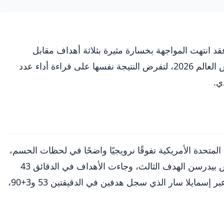
فقد انتهت المواجهة بخسارة مثيرة بثلاثة أهداف مقابل
هدفين، ضمن الجولة الثانية من مرحلة المجموعات في كأس العالم 2026، لتفرض النتيجة نفسها على قراءة أداء عدد
ي.
المتحدة الأمريكية تفوقًا نرويجيًا واضحًا في لحظات الحسم،
بعدما نجح إرلينج هالاند في تسجيل هدفين، وأضاف ماركوس بيدرسن الهدف الثالث، وجاءت الأهداف في الدقائق 43
و48 و58، بينما حاول المنتخب السنغالي العودة في النتيجة عبر إسمايلا سار الذي سجل هدفين في الدقيقتين 53 و3+90،