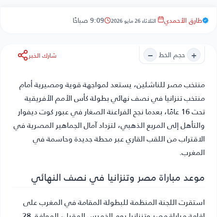
طارق الأحمدي
9:09 صباحًا
الثلاثاء 26 مايو 2026
−
+
حجم الخط
شارك الخبر
منتخب مصر للناشئين
، يستعد لمواجهة قوية ومصيرية أمام
منتخب تنزانيا في نصف نهائي بطولة كأس الأمم الأفريقية
تحت 16 عامًا، بعدما نجح الفراعنة الصغار في عبور كوت ديفوار
والتأهل إلى المربع الذهبي، لتزداد آمال الجماهير المصرية في
الاقتراب من اللقب القاري عبر محطة جديدة وحاسمة في
المغرب.
موعد مباراة مصر وتنزانيا في نصف النهائي
استقرت اللجنة المنظمة للبطولة المقامة في المغرب على
إقامة مباراة مصر وتنزانيا يوم الخميس المقبل، الموافق 28