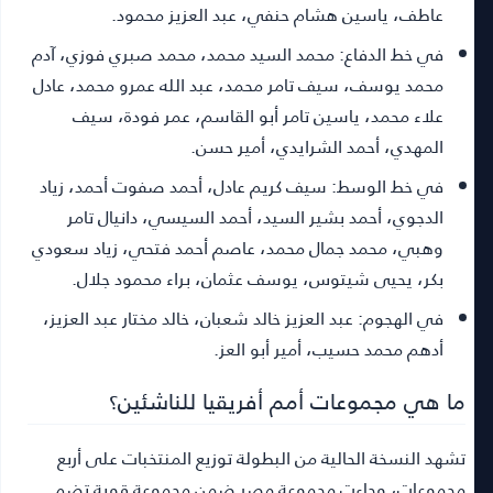
عاطف، ياسين هشام حنفي، عبد العزيز محمود.
في خط الدفاع:
محمد السيد محمد، محمد صبري فوزي، آدم
محمد يوسف، سيف تامر محمد، عبد الله عمرو محمد، عادل
علاء محمد، ياسين تامر أبو القاسم، عمر فودة، سيف
المهدي، أحمد الشرايدي، أمير حسن.
في خط الوسط:
سيف كريم عادل، أحمد صفوت أحمد، زياد
الدجوي، أحمد بشير السيد، أحمد السيسي، دانيال تامر
وهبي، محمد جمال محمد، عاصم أحمد فتحي، زياد سعودي
بكر، يحيى شيتوس، يوسف عثمان، براء محمود جلال.
في الهجوم:
عبد العزيز خالد شعبان، خالد مختار عبد العزيز،
أدهم محمد حسيب، أمير أبو العز.
ما هي مجموعات أمم أفريقيا للناشئين؟
تشهد النسخة الحالية من البطولة توزيع المنتخبات على أربع
مجموعات، وجاءت مجموعة مصر ضمن مجموعة قوية تضم