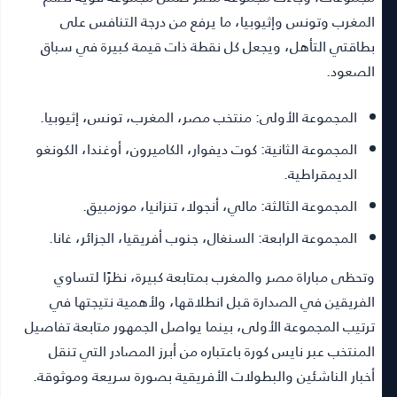
المغرب وتونس وإثيوبيا، ما يرفع من درجة التنافس على
بطاقتي التأهل، ويجعل كل نقطة ذات قيمة كبيرة في سباق
الصعود.
المجموعة الأولى:
منتخب مصر، المغرب، تونس، إثيوبيا.
المجموعة الثانية:
كوت ديفوار، الكاميرون، أوغندا، الكونغو
الديمقراطية.
المجموعة الثالثة:
مالي، أنجولا، تنزانيا، موزمبيق.
المجموعة الرابعة:
السنغال، جنوب أفريقيا، الجزائر، غانا.
وتحظى مباراة مصر والمغرب بمتابعة كبيرة، نظرًا لتساوي
الفريقين في الصدارة قبل انطلاقها، ولأهمية نتيجتها في
ترتيب المجموعة الأولى، بينما يواصل الجمهور متابعة تفاصيل
المنتخب عبر
نايس كورة
باعتباره من أبرز المصادر التي تنقل
أخبار الناشئين والبطولات الأفريقية بصورة سريعة وموثوقة.