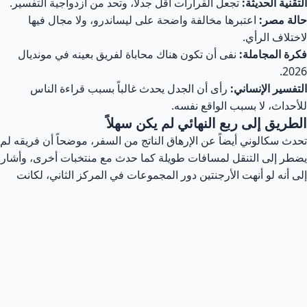
التقنية الحديثة:
تجعل القرارات أقل جدلاً، وتحد من ازدواجية التفسير.
حالة مصر:
اعتبرها مخالفة واضحة على ليساندرو، ولا مجال فيها
لاختلاف الرأي.
فكرة المجاملة:
نفى أن تكون هناك محاباة لفريق بعينه في مونديال
2026.
التفسير الإنساني:
رأى أن الجدل يحدث غالباً بسبب قراءة الناس
للأحداث، لا بسبب الواقع نفسه.
الطريق إلى ربع النهائي لم يكن سهلاً
تحدث سكالوني أيضاً عن الإرهاق الناتج من السفر، موضحاً أن فريقه لم
يضطر إلى التنقل لمسافات طويلة كما حدث مع منتخبات أخرى، وأشار
إلى أنه لو أنهت الأرجنتين دور المجموعات في المركز الثاني، لكانت
الجولة الحالية أكثر قسوة بكثير، مع تنقلات واسعة داخل الولايات
المتحدة وربما إلى كندا، وهو ما كان سيضاعف الضغط البدني والذهني
على اللاعبين.
وأضاف أن الرحلة الأخيرة لم تتجاوز ساعتين جواً، لكن مشكلة الأمتعة
تسببت في تأخير إضافي داخل المطار، حتى وصل الفريق إلى وجهته
في الساعة الرابعة أو الخامسة صباحاً، وهو ما يعكس حجم التحديات
اللوجستية التي ترافق المنافسات الكبرى في الأمتار الأخيرة من كأس