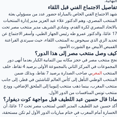
النهائية.
تفاصيل الاجتماع الفني قبل اللقاء
شهد الاجتماع الفني الخاص بالمباراة حضور عدد من مسؤولي بعثة
المنتخب المصري، وهم الدكتور علاء عبد العزيز مدير إدارة المنتخبات
بالاتحاد المصري لكرة القدم، وشادي الشريف مدير منتخب مصر تحت
17 عامًا، والدكتور عمرو طه رئيس الجهاز الطبي، وأسفر الاجتماع عن
تحديد الزي الذي سيخوض به المنتخب اللقاء، حيث سيرتدي الفراعنة
القميص الأبيض مع الشورت الأسود.
كيف وصل منتخب مصر إلى هذا الدور؟
نجح منتخب مصر في حجز مكانه بين الثمانية الكبار بعدما أنهى دور
المجموعات في المركز الثاني بالمجموعة الأولى برصيد 4 نقاط، خلف
المنتخب
المغرب
ي صاحب الصدارة برصيد 7 نقاط، وبذلك ضمن
المنتخب الوطني التأهل إلى كأس العالم للناشئين في قطر، إلى جانب
منتخب المغرب، بينما ذهب منتخب إثيوبيا إلى الملحق الإضافي، وودع
منتخب تونس المنافسات من الدور الأول.
ماذا قال حسين عبد اللطيف قبل مواجهة كوت ديفوار؟
أكد حسين عبد اللطيف، المدير الفني لمنتخب مصر تحت 17 عامًا، أن
الخسارة أمام المغرب في ختام مباريات الدور الأول لم تكن مستحقة،