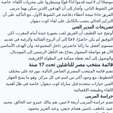
موضحًا أن لاعبيه قدموا أداءً قويًا وسيطروا على مجريات اللقاء، خاصة
في الشوط الثاني، وأشار إلى أن الهدفين اللذين سكن بهما مرمى
الفريق جاءا نتيجة أخطاء دفاعية في الشوط الأول، مع التأكيد على أن
التركيز الحالي ينصب بالكامل على لقاء كوت ديفوار.
تصريحات المدير الفني
أوضح عبد اللطيف أن الفريق لعب بصورة جيدة أمام المغرب، لكن
التوفيق لم يكن حاضرًا، لافتًا إلى أن الروح القتالية والرغبة في تقديم
مستوى أفضل ما زالتا حاضرتين داخل المجموعة، وأن الهدف الأساسي
الآن هو مواصلة المشوار بنجاح بعد التأهل الرسمي إلى المونديال،
والوصول إلى أبعد نقطة ممكنة في البطولة الإفريقية.
قائمة منتخب مصر للناشئين تحت 17 سنة
تضم قائمة المنتخب المصري العناصر التالية، موزعة على مختلف
الخطوط، مع وجود أكثر من اسم في كل مركز، وهو ما يمنح الجهاز
الفني خيارات متعددة قبل مباراة كوت ديفوار، خاصة في ظل أهمية
اللقاء وطبيعته الإقصائية.
حراسة المرمى
تضم حراسة المرمى أربعة لاعبين، هم مالك عمرو عبد الخالق، محمد
عبيد عاطف، ياسين هشام حنفي، وعبد العزيز محمود.