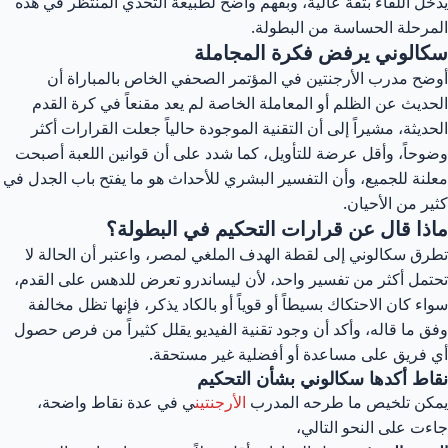
يدخل اللقاء بثقة عالية، وبفهم واضح لطبيعة التحدي المنتظر في هذه
المرحلة الحساسة من البطولة.
سكالوني يرفض فكرة المجاملة
أوضح مدرب الأرجنتين في المؤتمر الصحفي الخاص بالمباراة أن
الحديث عن الظلم أو المعاملة الخاصة لم يعد مقنعاً في كرة القدم
الحديثة، مشيراً إلى أن التقنية الموجودة حالياً جعلت القرارات أكثر
وضوحاً، وأقل عرضة للتأويل، كما شدد على أن قوانين اللعبة أصبحت
معلنة للجميع، وأن التفسير البشري للأحداث هو ما يفتح باب الجدل في
كثير من الأحيان.
ماذا قال عن قرارات التحكيم في البطولة؟
تطرق سكالوني إلى لقطة الهدف الملغي لمصر، واعتبر أن الحالة لا
تحتمل أكثر من تفسير واحد، لأن ليساندرو تعرض للدهس على القدم،
سواء كان الاحتكاك بسيطاً أو قوياً أو بالكاد يذكر، فإنها تظل مخالفة
وفق ما قاله، وأكد أن وجود تقنية الفيديو يقلل كثيراً من فرص حصول
أي فريق على مساعدة أو أفضلية غير مستحقة.
نقاط أكدها سكالوني بشأن التحكيم
يمكن تلخيص ما طرحه المدرب
الأرجنتين
ي في عدة نقاط واضحة،
جاءت على النحو التالي،