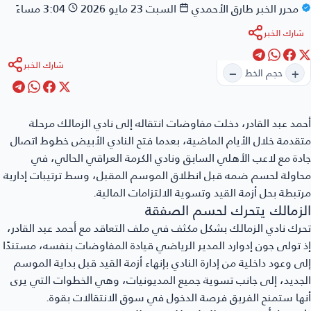
محرر الخبر
طارق الأحمدي
السبت 23 مايو 2026
3:04 مساءً
شارك الخبر
شارك الخبر
−
+
حجم الخط
أحمد عبد القادر
، دخلت مفاوضات انتقاله إلى نادي الزمالك مرحلة
متقدمة خلال الأيام الماضية، بعدما فتح النادي الأبيض خطوط اتصال
جادة مع لاعب الأهلي السابق ونادي الكرمة العراقي الحالي، في
محاولة لحسم ضمه قبل انطلاق الموسم المقبل، وسط ترتيبات إدارية
مرتبطة بحل أزمة القيد وتسوية الالتزامات المالية.
الزمالك يتحرك لحسم الصفقة
تحرك نادي الزمالك بشكل مكثف في ملف التعاقد مع أحمد عبد القادر،
إذ تولى جون إدوارد المدير الرياضي قيادة المفاوضات بنفسه، مستندًا
إلى وعود داخلية من إدارة النادي بإنهاء أزمة القيد قبل بداية الموسم
الجديد، إلى جانب تسوية جميع المديونيات، وهي الخطوات التي يرى
أنها ستمنح الفريق فرصة الدخول في سوق الانتقالات بقوة.