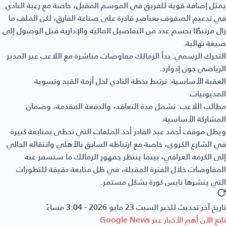
يمثل إضافة قوية للفريق في الموسم المقبل، خاصة مع رغبة النادي
في تدعيم الصفوف بعناصر قادرة على صناعة الفارق، لكن الملف ما
زال مرتبطًا بحسم عدد من التفاصيل المالية والإدارية قبل الوصول إلى
صيغة نهائية.
التحرك الرسمي:
بدأ الزمالك مفاوضات مباشرة مع اللاعب عبر المدير
الرياضي جون إدوارد.
العقبة الأساسية:
ترتبط بخطة النادي لحل أزمة القيد وتسوية
المديونيات.
مطالب اللاعب:
تشمل مدة التعاقد، والدفعة المقدمة، وضمان
المشاركة الأساسية.
ويظل موقف أحمد عبد القادر أحد الملفات التي تحظى بمتابعة كبيرة
في الشارع الكروي، خاصة مع ارتباطه السابق بالأهلي وانتقاله الحالي
إلى الكرمة العراقي، بينما ينتظر جمهور الزمالك ما ستسفر عنه
المفاوضات خلال الفترة المقبلة، في ظل متابعة دقيقة للتطورات
التي ينشرها
نايس كورة
بشكل مستمر.
تاريخ آخر تحديث للخبر
السبت 23 مايو 2026 - 3:04 مساءً
تابع الآن أهم الأخبار عبر
Google News