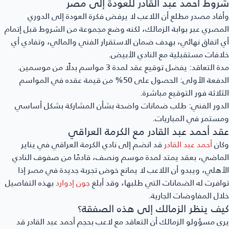
شروط أحمد عبد القادر للعودة إلى مصر
وأفاد مصدر مطلع أن اللاعب لا يرفض فكرة العودة إلى الدوري
المصري عبر بوابة الزمالك، لكنه وضع مجموعة من الشروط قبل إتمام
أي اتفاق نهائي، بهدف ضمان الاستقرار الفني والمالي، وتفادي أي
خلافات مستقبلية مع النادي الأبيض.
مدة التعاقد:
يفضل توقيع عقد لمدة 3 مواسم بدلًا من موسمين.
الدفعة الأولى:
الحصول على 50% من قيمة عقده في المواسم
الثلاثة فور التوقيع مباشرة.
الدور الفني:
طلب ضمانات واضحة بشأن المشاركة بشكل أساسي
ومستمر في المباريات.
عقد أحمد عبد القادر مع الكرمة العراقي
وكان
أحمد عبد القادر
قد انضم إلى نادي الكرمة العراقي في يناير
الماضي، بعقد يمتد لمدة موسم ونصف، قادمًا من صفوف النادي
الأهلي، ويبدو أن اللاعب لا يمانع خوض تجربة جديدة في مصر إذا
توافرت له الضمانات التي طلبها، وقد أبلغ
جون إدوارد
بهذه التفاصيل
خلال المفاوضات الجارية.
كيف ينظر الزمالك إلى هذه الصفقة؟
يرى مسؤولو الزمالك أن التعاقد مع لاعب بحجم أحمد عبد القادر قد