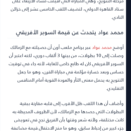
مرحلة التتويج، وهي المباراة التي أقيمت مساء الأربعاء على
ستاد القاهرة الدولي، لتضيف اللقب الخامس عشر إلى خزائن
النادي.
محمد عواد يتحدث عن قيمة السوبر الأفريقي
أوضح
محمد عواد
عبر برنامج ملعب أون أن حصيلته مع الزمالك
وصلت إلى 10 بطولات، من بينها 3 ألقاب دوري، لكنه اعتبر أن
السوبر الأفريقي كان له طابع خاص للغاية، لأنه جاء في توقيت
حساس وبعد خسارة مؤلمة في مباراة القرن، وهو ما جعل
التتويج به يحمل معنى الثأر والعودة القوية أمام المنافس
التقليدي.
وأضاف أن هذا اللقب ظل الأقرب إلى قلبه مقارنة ببقية
البطولات التي حصدها مع الزمالك، لأن الظروف المحيطة به
كانت مختلفة، ولأنه شعر وقتها بأن الفريق نجح في تعويض
جزء كبير من إحباط سابق، وهو ما منح الاحتفال قيمة مضاعفة