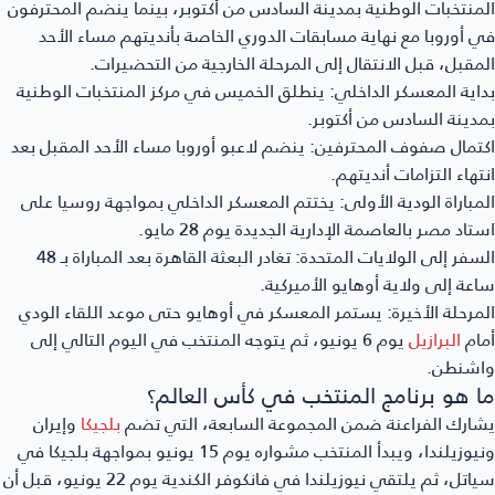
المنتخبات الوطنية بمدينة السادس من أكتوبر، بينما ينضم المحترفون
في أوروبا مع نهاية مسابقات الدوري الخاصة بأنديتهم مساء الأحد
المقبل، قبل الانتقال إلى المرحلة الخارجية من التحضيرات.
بداية المعسكر الداخلي:
ينطلق الخميس في مركز المنتخبات الوطنية
بمدينة السادس من أكتوبر.
اكتمال صفوف المحترفين:
ينضم لاعبو أوروبا مساء الأحد المقبل بعد
انتهاء التزامات أنديتهم.
المباراة الودية الأولى:
يختتم المعسكر الداخلي بمواجهة روسيا على
استاد مصر بالعاصمة الإدارية الجديدة يوم 28 مايو.
السفر إلى الولايات المتحدة:
تغادر البعثة القاهرة بعد المباراة بـ 48
ساعة إلى ولاية أوهايو الأميركية.
المرحلة الأخيرة:
يستمر المعسكر في أوهايو حتى موعد اللقاء الودي
أمام
البرازيل
يوم 6 يونيو، ثم يتوجه المنتخب في اليوم التالي إلى
واشنطن.
ما هو برنامج المنتخب في كأس العالم؟
يشارك الفراعنة ضمن المجموعة السابعة، التي تضم
بلجيكا
وإيران
ونيوزيلندا، ويبدأ المنتخب مشواره يوم 15 يونيو بمواجهة بلجيكا في
سياتل، ثم يلتقي نيوزيلندا في فانكوفر الكندية يوم 22 يونيو، قبل أن