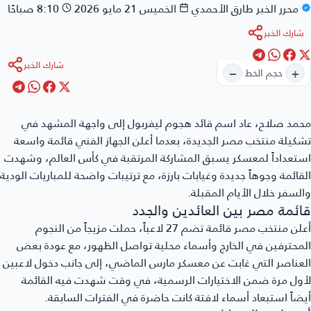
محرر الخبر
طارق الأحمدي
الخميس 21 مايو 2026
8:10 صباحًا
شارك الخبر
شارك الخبر
−
+
حجم الخط
محمد صلاح
، عاد اسم قائد هجوم ليفربول إلى واجهة المشهد في
تشكيلة منتخب مصر الجديدة، بعدما أعلن الجهاز الفني قائمة واسعة
استعداداً لمعسكر يسبق المشاركة المرتقبة في كأس العالم، وشهدت
القائمة وجوهاً جديدة وغيابات بارزة، مع ترتيبات واضحة للمباريات الودية
والسفر خلال الأيام المقبلة.
قائمة مصر بين العائدين والجدد
أعلن منتخب مصر قائمة تضم 27 لاعباً، حملت مزيجاً من النجوم
المحترفين في الخارج وأسماء محلية تواصل الظهور، مع عودة بعض
العناصر التي غابت عن معسكر مارس الماضي، إلى جانب دخول لاعبين
لأول مرة ضمن الاختيارات الرسمية، في وقت شهدت فيه القائمة
أيضاً استبعاد أسماء لافتة كانت حاضرة في الفترات السابقة.