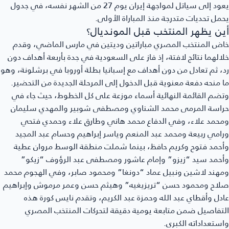
يعود إلى سياتل لمواجهة إيران يوم 27 من الشهر نفسه، في جدول
يحمل تحديات متدرجة منذ المباراة الأولى.
أين يظهر المنتخب قبل المونديال؟
خاض المنتخب المصري مباراتين وديتين في مارس الماضي، وقدم
خلالهما نتائج لافتة، إذ فاز على السعودية في جدة بأربعة أهداف دون
رد، ثم تعادل من دون أهداف مع إسبانيا بطلة أوروبا في برشلونة، وهو
ما منحه دفعة معنوية قبل الدخول إلى المرحلة الجديدة من التحضير.
وتضم القائمة النهائية أسماء موزعة على كل الخطوط، حيث جاء في
حراسة المرمى محمد الشناوي ومصطفى شوبير والمهدي سليمان
ومحمد علاء، وفي الدفاع محمد هاني وطارق علاء وحمدي فتحي
ورامي ربيعة ومحمد عبد المنعم وياسر إبراهيم وحسام عبد المجيد
وأحمد فتوح وكريم حافظ، بينما شملت منطقة الوسط مروان عطية
وأحمد سيد “زيزو” وإمام عاشور ومصطفى عبد الرؤوف “زيكو”
ومهند لاشين ونبيل عماد “دونغا” ومحمود صابر، وفي الهجوم محمد
صلاح ومحمود حسن “تريزيغيه” وهيثم حسن وعمر مرموش وإبراهيم
عادل وأقطاي عبد الله وحمزة عبد الكريم، وتقدم نايس كورة هذه
التفاصيل ضمن متابعة يومية دقيقة لتحركات المنتخب المصري
واستعداداته الكبرى.