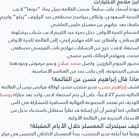
أبرز ملامح الاختيارات
عودة أسماء غابت سابقاً:
ضمت القائمة نبيل عماد “دونغا” لاعب
النجمة السعودي، وثنائي بيراميدز مصطفى عبد الرؤوف “زيكو” وكريم
حافظ، بعد غيابهم عن معسكر مارس الماضي.
انضمام للمرة الأولى:
دخل حمزة عبد الكريم لاعب شباب برشلونة
الإسباني، وأقطاي عبد الله مهاجم إنبي، إلى القائمة للمرة الأولى.
استبعاد لافت:
خرج من الحسابات مهاجم نانت الفرنسي مصطفى
محمد، ومهاجم الزمالك ناصر منسي.
حضور النجوم البارزين:
واصل
محمد صلاح
وعمر مرموش وجودهما
ضمن المجموعة، إلى جانب عدد من العناصر الأساسية.
ماذا قال إبراهيم حسن عن القائمة؟
كشف
إبراهيم حسن
، مدير منتخب مصر، لوكالة فرانس برس أن القائمة
الحالية تضم 27 لاعباً، على أن يتم استبعاد لاعب واحد بعد مباراة
روسيا
الودية، ثم تعتمد المجموعة النهائية المسافرة للمشاركة في كأس
العالم، كما أوضح أن أي إصابة قد تطرأ ستقابل باستدعاء بديل من
الأسماء المدرجة في القائمة الأولية.
كيف سيتحرك المعسكر خلال الأيام المقبلة؟
وفقاً لما أعلنه مدير المنتخب، يبدأ المعسكر الداخلي الخميس في مركز