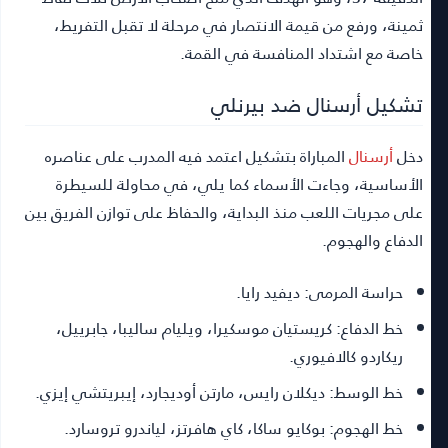
ثمينة، ورفع من قيمة الانتصار في مرحلة لا تقبل التفريط،
خاصة مع اشتداد المنافسة في القمة.
تشكيل أرسنال ضد بيرنلي
دخل
أرسنال
المباراة بتشكيل اعتمد فيه المدرب على عناصره
الأساسية، وجاءت الأسماء كما يلي، في محاولة للسيطرة
على مجريات اللعب منذ البداية، والحفاظ على توازن الفريق بين
الدفاع والهجوم.
حراسة المرمى:
ديفيد رايا.
خط الدفاع:
كريستيان موسكيرا، ويليام ساليبا، جابرييل،
ريكاردو كالافيوري.
خط الوسط:
ديكلان رايس، مارتن أوديجارد، إيبريتشي إيزي.
خط الهجوم:
بوكايو ساكا، كاي هافرتز، لياندرو تروسارد.