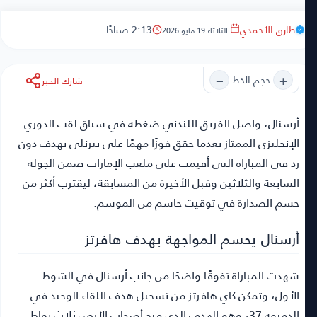
طارق الأحمدي
2:13 صباحًا
الثلاثاء 19 مايو 2026
−
+
حجم الخط
شارك الخبر
أرسنال
، واصل الفريق اللندني ضغطه في سباق لقب الدوري
الإنجليزي الممتاز بعدما حقق فوزًا مهمًا على بيرنلي بهدف دون
رد في المباراة التي أقيمت على ملعب الإمارات ضمن الجولة
السابعة والثلاثين وقبل الأخيرة من المسابقة، ليقترب أكثر من
حسم الصدارة في توقيت حاسم من الموسم.
أرسنال يحسم المواجهة بهدف هافرتز
شهدت المباراة تفوقًا واضحًا من جانب أرسنال في الشوط
الأول، وتمكن كاي هافرتز من تسجيل هدف اللقاء الوحيد في
الدقيقة 37، وهو الهدف الذي منح أصحاب الأرض ثلاث نقاط