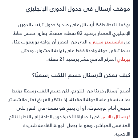
موقف أرسنال في جدول الدوري الإنجليزي
بهذه النتيجة حافظ أرسنال على صدارة جدول ترتيب الدوري
الإنجليزي الممتاز برصيد 82 نقطة، متقدمًا بفارق خمس نقاط
عن
مانشستر سيتي
، الذي من المقرر أن يواجه بورنموث غدًا،
بينما تبقى جولة واحدة فقط على نهاية المشوار، ويحتل
بيرنلي
المركز التاسع عشر برصيد 21 نقطة.
كيف يمكن لأرسنال حسم اللقب رسميًا؟
أصبح أرسنال قريبًا من التتويج، لكن حسم اللقب رسميًا يرتبط
بما ستسفر عنه الجولة المقبلة، إذ ينتظر الفريق تعثر مانشستر
سيتي أمام بورنموث، أو أن ينجح هو نفسه في الفوز على
كريستال بالاس
في المباراة الأخيرة دون الحاجة إلى النظر لنتائج
المنافس المباشر، وهو ما يجعل الجولة القادمة شديدة
الأهمية.