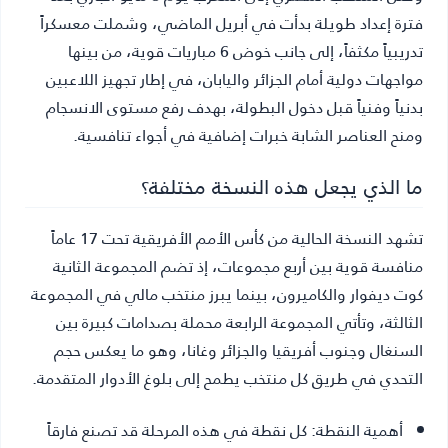
فترة إعداد طويلة بدأت في أبريل الماضي، وشملت معسكراً
تدريبياً مكثفاً، إلى جانب خوض 6 مباريات قوية، من بينها
مواجهات دولية أمام الجزائر واليابان، في إطار تجهيز اللاعبين
بدنياً وفنياً قبل دخول البطولة، بهدف رفع مستوى الانسجام
ومنح العناصر الشابة خبرات إضافية في أجواء تنافسية.
ما الذي يجعل هذه النسخة مختلفة؟
تشهد النسخة الحالية من كأس الأمم الأفريقية تحت 17 عاماً
منافسة قوية بين أربع مجموعات، إذ تضم المجموعة الثانية
كوت ديفوار والكاميرون، بينما يبرز منتخب مالي في المجموعة
الثالثة، وتأتي المجموعة الرابعة محملة بصدامات كبيرة بين
السنغال وجنوب أفريقيا والجزائر وغانا، وهو ما يعكس حجم
التحدي في طريق كل منتخب يطمح إلى بلوغ الأدوار المتقدمة.
أهمية النقطة
: كل نقطة في هذه المرحلة قد تصنع فارقاً