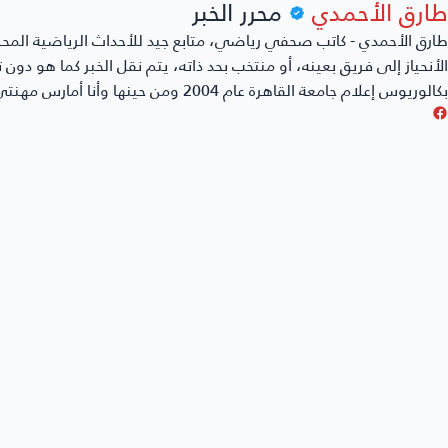
طارق الأحمدي
محرر الخبر
طارق الأحمدي - كاتب صحفي رياضي، متابع جيد للأحداث الرياضية المحل
الأنحياز إلى فريق بعينه، أو منتخب بحد ذاته، يتم نقل الخبر كما هو دو
بكالوريوس إعلام جامعة القاهرة عام 2004 ومن حينها وأنا أمارس مهنتي بكل حُب وشغف.
حدث خطأ، اضغط
نايس كورة
الرئيسية
سياسة النشر والتحرير
سياسة الخصوصية
من نحن
أتصل بنا