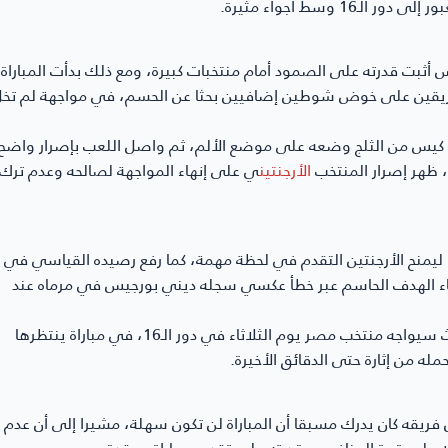
وسط أجواء مثيرة.
أثبت قدرته على الصمود أمام منتخبات كبيرة، ومع ذلك بدأت المباراة
 الفريقين على خوض شوطين إضافيين بحثا عن الحسم، في مواجهة لم تخ
لى كيس من الثلج وضعه على موضع الألم، ثم واصل اللعب بإصرار واضح
، ظهر إصرار المنتخب
الأرجنتين
ي على إنهاء المواجهة لصالحه وعدم ترك
ليمنح الأرجنتين التقدم في لحظة مهمة، كما رفع رصيده القياسي في
معاناة بعد، إذ جاء الهدف الحاسم عبر خطأ عكسي سجله ديني بورجيس في مرماه عند
وبهذا الانتصار الصعب، ضمن حامل اللقب مكانه في الدور المقبل، حيث سيواجه منتخب مصر يوم الثلاثاء في دور الـ16، في مباراة ينتظرها
مله من إثارة حتى الدقائق الأخيرة.
 فريقه كان يدرك مسبقا أن المباراة لن تكون سهلة، مشيرا إلى أن عدم
يلا على قوة المنافس وقدرته على تقديم مباراة معقدة.