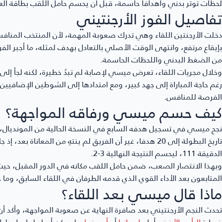
لحظات توتر بدني وأهدافا حاسمة، قبل أن يحسم حامل اللقب بطاقة العبور إلى دور الـ16 
تفاصيل الفوز الأرجنتيني
دخلت الأرجنتين اللقاء وهي تدرك صعوبة المهمة، لأن المنتخب المنافس 
بإيقاع مرتفع، وانتهى الوقت الأصلي بالتعادل بهدف لمثله، ما أجبر
من الضغط البدني واللحظات الحاسمة.
وخلال مجريات اللقاء، تعرض ميسي لإصابة لم تبدُ خطيرة، لكنه لجأ إ
رغم حاجة المباراة إلى جهد كبير، ومع امتدادها إلى الشوطين الإضافيين
الفرصة للمنافس.
كيف حسم ميسي ورفاقه المواجهة؟
نجح ميسي في تسجيل هدفه السابع في النسخة الحالية من المونديال، 
تاريخ البطولة إلى 20 هدفا، غير أن الفريق لم ينتهِ من ال
الدقيقة 111، ليحسم النتيجة النهائية 3-2.
المتابعون بعد الأداء القوي الذي قدمه الطرفان في اللقاء السابق، وما ح
ماذا قال ميسي بعد اللقاء؟
تحدث النجم الأرجنتيني بعد صافرة النهاية عن صعوبة المواجهة، وأكد أن
خسارة
الرأس الأخضر
أمام
إسبانيا
أو
أوروغواي
لم يكن أمرا عابرا، بل دل