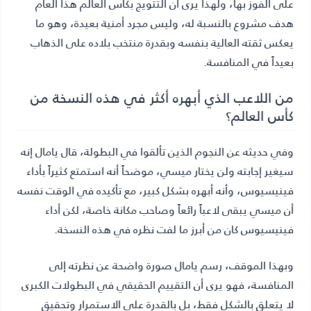
على الفوز بها، ولهذا يرى أن التتويج بكأس العالم هذا العام
هدف مشروع بالنسبة له، وليس مجرد أمنية بعيدة، وهو ما
يعكس ثقته العالية بنفسه وبقدرة منتخب بلاده على الذهاب
بعيداً في المنافسة.
من اللاعب الذي أبهره أكثر في هذه النسخة من
كأس العالم؟
وفي حديثه عن النجوم الذين تألقوا في البطولة، قال يامال إنه
سيغير إجابته ولن يختار ميسي، موضحاً أنه استمتع كثيراً بأداء
فينيسيوس، وأنه أبهره بشكل كبير، مع تأكيده في الوقت نفسه
أن ميسي يبقى لاعباً رائعاً وصاحب مكانة خاصة، لكن أداء
فينيسيوس كان من أبرز ما لفت نظره في هذه النسخة.
وبهذا الموقف، رسم يامال صورة واضحة عن نظرته إلى
المنافسة، فهو يرى أن التقييم الحقيقي في البطولات الكبرى
لا يتعلق بالشكل فقط، بل بالقدرة على الاستمرار وتحقيق