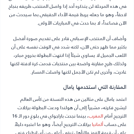
في هذه المرحلة لن يتذكره أحد إذا واصل المنتخب طريقه بنجاح
لاحقاً، وهو ما جعله يربط قيمة الأداء الحقيقي بما سيحدث من
الآن فصاعداً، لا بما حدث في المباريات الأولى.
وأضاف أن المنتخب الإسباني قادر على تقديم صورة أفضل
بكثير مما ظهر حتى الآن، لكنه شدد في الوقت نفسه على أن
اللعب الجميل لا يساوي شيئاً إذا انتهت البطولة بخروج مبكر،
ولذلك طرح مقارنة واضحة بين منتخبات قدمت كرة لافتة لكنها
غادرت، وأخرى لم تكن الأجمل لكنها واصلت المسار.
المقارنة التي استخدمها يامال
اعتمد يامال على مثالين من هذه النسخة من كأس العالم
ليشرح فكرته، مشيراً إلى أن هولندا ودعت البطولة بركلات
الترجيح أمام
المغرب
، بينما نجحت باراجواي في بلوغ دور الـ 16
على حساب
ألمانيا
بركلات الترجيح أيضاً، وهو ما اعتبره دليلاً
على أن قيمة الفوز والتأهل تبقى أعلى من أي انطباع فني.