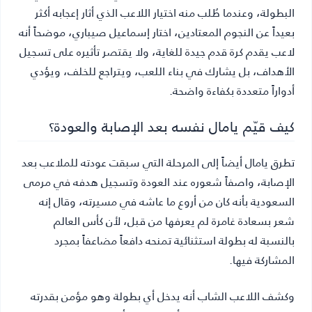
البطولة، وعندما طُلب منه اختيار اللاعب الذي أثار إعجابه أكثر
بعيداً عن النجوم المعتادين، اختار إسماعيل صيباري، موضحاً أنه
لاعب يقدم كرة قدم جيدة للغاية، ولا يقتصر تأثيره على تسجيل
الأهداف، بل يشارك في بناء اللعب، ويتراجع للخلف، ويؤدي
أدواراً متعددة بكفاءة واضحة.
كيف قيّم يامال نفسه بعد الإصابة والعودة؟
تطرق يامال أيضاً إلى المرحلة التي سبقت عودته للملاعب بعد
الإصابة، واصفاً شعوره عند العودة وتسجيل هدفه في مرمى
السعودية بأنه كان من أروع ما عاشه في مسيرته، وقال إنه
شعر بسعادة غامرة لم يعرفها من قبل، لأن كأس العالم
بالنسبة له بطولة استثنائية تمنحه دافعاً مضاعفاً بمجرد
المشاركة فيها.
وكشف اللاعب الشاب أنه يدخل أي بطولة وهو مؤمن بقدرته