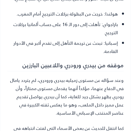
هولندا:
خرجت من البطولة بركلات الترجيح أمام المغرب.
باراجواي:
تأهلت إلى دور الـ 16 على حساب ألمانيا بركلات
الترجيح.
إسبانيا:
تبحث عن ترجمة التأهل إلى تقدم أكبر في الأدوار
القادمة.
موقفه من بيدري ورودري واللاعبين البارزين
وعند سؤاله عن مستوى زميليه بيدري ورودري، لم يتردد يامال
في الدفاع عنهما، مؤكداً أنهما يقدمان مستوى ممتازاً، وأن
رودري يظهر بشكل جيد للغاية، كما أن بيدري يواصل تقديم
عمل مميز داخل الملعب، وهو ما يعكس ثقته الكبيرة في
عناصر المنتخب الإسباني الأساسية.
كما انتقل للحديث عن بعض الأسماء التي لفتت انتباهه في