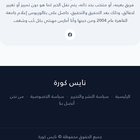
فريق بعينه، أو منتخب بحد ذاته، يتم نقل الخبر كما هو دون تمييز أو تغيير
لحقائق، وذلك بعد التدقيق والتحقيق، حاصل على بكالوريوس إعلام جامعة
القاهرة عام 2004 ومن حينها وأنا أمارس مهنتي بكل حُب وشغف.
نايس كورة
الرئيسية
سياسة النشر والتحرير
سياسة الخصوصية
من نحن
أتصل بنا
جميع الحقوق محفوظة © نايس كورة