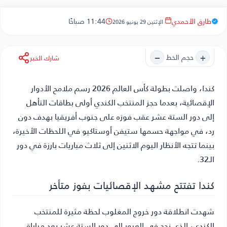
طارق الأحمدي
11:44 صباحًا
الإثنين 29 يونيو 2026
−
+
حجم الخط
شارك الخبر
كندا
، واصلت بطولة كأس العالم 2026 رسم ملامح الأدوار
الإقصائية، بعدما حجز المنتخب الكندي أولى بطاقات التأهل
إلى دور الستة عشر عقب فوزه على جنوب أفريقيا بهدف دون
رد، في مواجهة حسمها ستيفن أوستاكيو في اللحظات الأخيرة،
بينما تتجه الأنظار اليوم الاثنين إلى ثلاث مباريات بارزة في دور
الـ32.
كندا تفتتح مشهد الإقصائيات بفوز متأخر
شهدت انطلاقة دور خروج المغلوب لحظة مثيرة للمنتخب
الكندي، الذي نجح في العبور إلى دور الستة عشر بعد مباراة