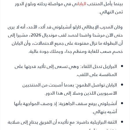
بينما يأمل المنتخب
اليابان
ي في مواصلة رحلته وبلوغ الدور
ثمن النهائي.
وكان المدرب الإيطالي كارلو أنشيلوتي قد أكد، الأحد، أنه لا يرى
حتى الآن مرشحا واضحا لحصد لقب مونديال 2026، مشيرا إلى
أن البطولة ما تزال مفتوحة على جميع الاحتمالات، وأن اليابان
خصم صعب للغاية ومنظم جدا، ويملك جودة عالية.
البرازيل تدخل اللقاء:
وهي تسعى إلى تأكيد قدرتها على
المنافسة على اللقب.
اليابان تواصل الطموح:
بعدما أصبحت من المنتخبين
الآسيويين اللذين وصلا إلى هذا الدور.
أنشيلوتي يرفع سقف الجاهزية:
إذ وصف المواجهة بأنها
أشبه بنهائي.
الثقة البرازيلية حاضرة:
مع تأكيده أن الفريق يحتاج إلى صلابة
ذهنية وصفاء كبير.