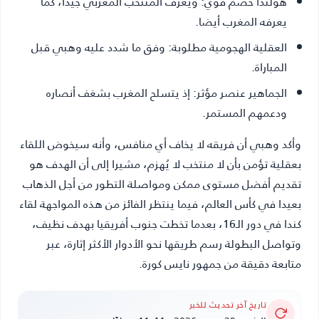
هولندا خصم قوي:
ويعرف المنتخب المغربي جيدا، كما
يعرفه المغرب أيضا.
العقلية الهجومية مطلوبة:
وفق ما شدد عليه وهبي قبل
المباراة.
الجماهير عنصر مؤثر:
إذ يتسلح المغرب بشغف أنصاره
ودعمهم المستمر.
وأكد وهبي أن فريقه لا يخاف أي منافس، وأنه سيخوض اللقاء
بعقلية تؤمن بأن لا منتخب لا يُهزم، مشيرا إلى أن الهدف هو
تقديم أفضل مستوى ممكن ومواصلة التطور من أجل الذهاب
بعيدا في كأس العالم، فيما ينتظر الفائز من هذه المواجهة لقاء
كندا في دور الـ16، بعدما تخطت جنوب أفريقيا بهدف نظيف،
وتواصل البطولة رسم طريقها نحو الأدوار الأكثر إثارة، عبر
متابعة دقيقة من جمهور
نايس كورة
.
تاريخ آخر تحديث للخبر