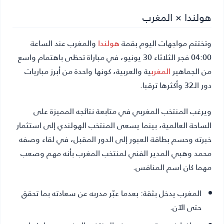
هولندا × المغرب
وتختتم مواجهات اليوم بقمة
هولندا
والمغرب عند الساعة
04:00 فجر الثلاثاء 30 يونيو، في مباراة تحظى باهتمام واسع
من الجماهير
المغرب
ية والعربية، كونها واحدة من أبرز مباريات
دور الـ32 وأكثرها ترقبا.
ويرغب المنتخب المغربي في متابعة نتائجه المميزة على
الساحة العالمية، بينما يسعى المنتخب الهولندي إلى استثمار
خبرته وحسم بطاقة العبور إلى الدور المقبل، في لقاء وصفه
محمد وهبي المدير الفني لمنتخب المغرب بأنه مهم وصعب
مهما كان اسم المنافس.
المغرب يدخل بثقة:
بعدما عبّر مدربه عن سعادته بما تحقق
حتى الآن.