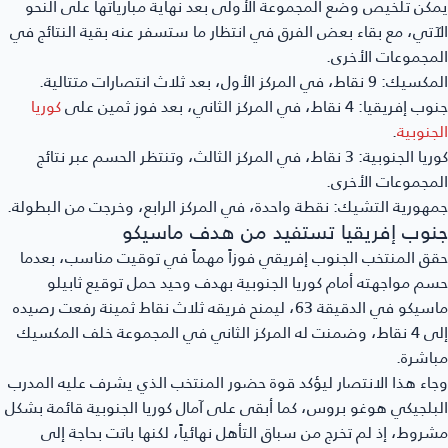
يمكن تلخيص وضع المجموعة الأولى بعد نهاية مبارياتها على النحو
الآتي، مع بقاء بعض الفرق في انتظار ما ستسفر عنه بقية النتائج في
المجموعات الأخرى.
المكسيك:
9 نقاط، في المركز الأول، بعد ثلاث انتصارات متتالية.
جنوب إفريقيا:
4 نقاط، في المركز الثاني، بعد فوز ثمين على
كوريا
الجنوبية
.
كوريا الجنوبية:
3 نقاط، في المركز الثالث، وتنتظر الحسم عبر نتائج
المجموعات الأخرى.
جمهورية التشيك:
نقطة واحدة، في المركز الرابع، وخرجت من البطولة.
جنوب إفريقيا تستفيد من هدف ماسيكو
حقق المنتخب الجنوب إفريقي فوزاً مهماً في توقيت مناسب، بعدما
حسم مواجهته أمام كوريا الجنوبية بهدف وحيد حمل توقيع ثابيلو
ماسيكو في الدقيقة 63، ليمنح فريقه ثلاث نقاط ثمينة رفعت رصيده
إلى 4 نقاط، وضمنت له المركز الثاني في المجموعة خلف المكسيك
مباشرة.
وجاء هذا الانتصار ليؤكد قوة حضور المنتخب الذي يشرف عليه المدرب
البلجيكي هوغو بروس، كما أبقى على آمال كوريا الجنوبية قائمة بشكل
مشروط، إذ لم تخرج من سباق التأهل نهائياً، لكنها باتت بحاجة إلى