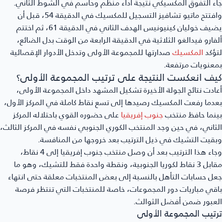
جاء التفوق المكسيكي نتيجة أداء منظم وحاسم في الشوط الثاني.
وافتتح ماتيو تشافيز التسجيل للمكسيك في الدقيقة 54، قبل أن
يضيف خوليان كينيونيس الهدف الثاني في الدقيقة 61، ثم اختتم
ألفارو فيدالغو الثلاثية في الدقيقة الرابعة من الوقت بدل الضائع،
لتؤكد
المكسيك
صدارتها للمجموعة الأولى وتدخل الأدوار الإقصائية
بمعنويات مرتفعة.
كيف انعكست النتيجة على ترتيب المجموعة الأولى؟
أعادت نتائج الجولة الأخيرة تشكيل المشهد داخل المجموعة الأولى،
بعدما رفعت المكسيك رصيدها إلى تسع نقاط كاملة في المركز الأول،
بينما حافظ منتخب
جنوب إفريقيا
على حضوره القوي باحتلاله المركز
الثاني، في حين وجد المنتخب الكوري الجنوبي نفسه في المركز الثالث،
وبقيت التشيك في ذيل الترتيب بعد خروجها من المنافسة.
وجاء هذا الترتيب بعد أن وصل منتخب جنوب إفريقيا إلى 4 نقاط،
مقابل 3 نقاط لكوريا الجنوبية، ونقطة واحدة فقط للتشيك، وهو ما
جعل حسابات التأهل بالنسبة إلى بعض المنتخبات معلقة حتى انتهاء
باقي مباريات دور المجموعات، خاصة للمنتخبات التي تنتظر فرصة
العبور ضمن أفضل الثوالث.
ترتيب المجموعة الأولى