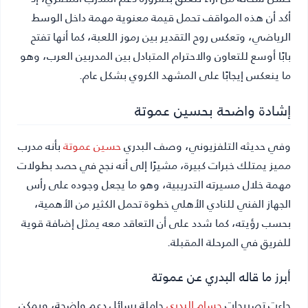
أكد أن هذه المواقف تحمل قيمة معنوية مهمة داخل الوسط
الرياضي، وتعكس روح التقدير بين رموز اللعبة، كما أنها تفتح
بابًا أوسع للتعاون والاحترام المتبادل بين المدربين العرب، وهو
ما ينعكس إيجابًا على المشهد الكروي بشكل عام.
إشادة واضحة بحسين عموتة
وفي حديثه التلفزيوني، وصف البدري
حسين عموتة
بأنه مدرب
مميز يمتلك خبرات كبيرة، مشيرًا إلى أنه نجح في حصد بطولات
مهمة خلال مسيرته التدريبية، وهو ما يجعل وجوده على رأس
الجهاز الفني للنادي الأهلي خطوة تحمل الكثير من الأهمية،
بحسب رؤيته، كما شدد على أن التعاقد معه يمثل إضافة قوية
للفريق في المرحلة المقبلة.
أبرز ما قاله البدري عن عموتة
جاءت تصريحات
حسام البدري
حاملة رسائل دعم واضحة، ويمكن