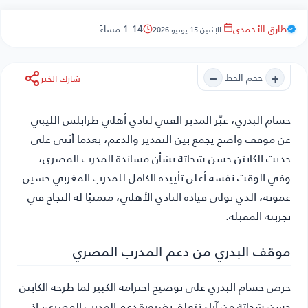
طارق الأحمدي
1:14 مساءً
الإثنين 15 يونيو 2026
−
+
حجم الخط
شارك الخبر
حسام البدري
، عبّر المدير الفني لنادي أهلي طرابلس الليبي
عن موقف واضح يجمع بين التقدير والدعم، بعدما أثنى على
حديث الكابتن حسن شحاتة بشأن مساندة المدرب المصري،
وفي الوقت نفسه أعلن تأييده الكامل للمدرب المغربي حسين
عموتة، الذي تولى قيادة النادي الأهلي، متمنيًا له النجاح في
تجربته المقبلة.
موقف البدري من دعم المدرب المصري
حرص حسام البدري على توضيح احترامه الكبير لما طرحه الكابتن
حسن شحاتة من آراء تتعلق بضرورة دعم المدرب المصري، إذ