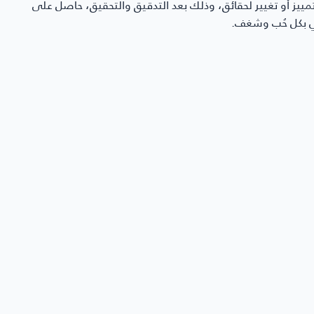
ن تمييز أو تغيير لحقائق، وذلك بعد التدقيق والتحقيق، حاصل على
 مُقترح
رة القدم
 والأخبار المتعلقة بالبطولة
طارق الأحمدي