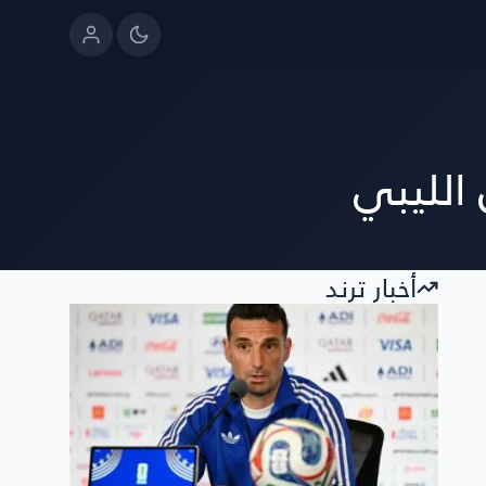
الليبي
أخبار ترند