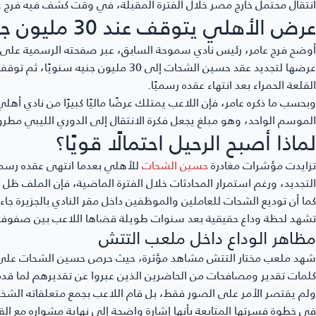
انتقال محتمل خارج مصر خلال الفترة المقبلة، في وقت كشف فيه فرج ع
عرض الأهلي يتوقف عند 30 مليون جنيه
أوضح فرج عامر، رئيس نادي سموحة السابق، عبر صفحته الرسمية على
عرضها لتجديد عقد حسين الشحات إلى 30 م
القلعة الحمراء بعد انتهاء عقده رسميًا.
وبحسب ما ذكره عامر، فإن اللاعب يمتلك عرضًا ماليًا كبيرًا من نادي
الموسم الواحد، وهو مبلغ يجعل فكرة الانتقال إلى الدوري الليبي مط
لماذا أصبح الرحيل احتمالًا قويًا؟
تزايدت مؤشرات مغادرة
حسين الشحات
للأهلي بعدما انتهى عقده رسميً
التجديد، ورغم استمرار المحادثات خلال الفترة الماضية، فإن الملف ظل
كما أن توديع الشحات للعاملين والموظفين داخل مقر النادي بالجزيرة جاء 
تشهد لحظة وداع حقيقية بعد سنوات طويلة قضاها اللاعب بين صفوف ا
مظاهر الوداع داخل ملعب التتش
شهد ملعب مختار التتش مشاهد مؤثرة، حيث حرص حسين الشحات على ال
كلمات تقدير ومصافحات من الحاضرين الذين عبروا عن تقديرهم لما قدمه 
ولم يقتصر الأمر على الصور فقط، بل قام اللاعب بجمع متعلقاته الش
في خطوة فسرتها المتابعة بأنها إشارة واضحة إلى نهاية مشواره مع القل