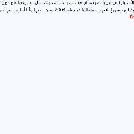
الأنحياز إلى فريق بعينه، أو منتخب بحد ذاته، يتم نقل الخبر كما هو دو
بكالوريوس إعلام جامعة القاهرة عام 2004 ومن حينها وأنا أمارس مهنتي بكل حُب وشغف.
خبر
أخبار ك
كأس العالم .. آخر المستجدات
مُدة قراءة الخبر
4 دقائق