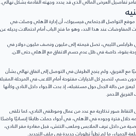
امر تفاصيل العرض المالي الذي قد يحدد وجهته القادمة بشكل نهائي.
 موقع التواصل الاجتماعي فيسبوك، أن إدارة الأهلي وصلت في
ليون جنيه سنويًا، ثم توقفت المفاوضات عند هذا الحد، وهو ما فتح الباب أمام احتمالات رحيله عن
 أهلي طرابلس الليبي، تصل قيمته إلى مليون ونصف مليون دولار في
روحة بقوة، خاصة في ظل عدم حسم الاتفاق مع الأهلي حتى الآن.
ا مع الفريق، ولم ينجح الطرفان في التوصل إلى اتفاق نهائي بشأن
 دون حسم، لتصبح كل الخيارات مفتوحة أمام اللاعب في المرحلة المقبلة
ليعزز من حالة الجدل حول مستقبله، إذ بدت الأجواء داخل النادي وكأنها
لفريق الأحمر.
تقاط صور تذكارية مع عدد من عمال وموظفي النادي، كما تلقى
خلال فترة وجوده في الأهلي، في أجواء حملت طابعًا إنسانيًا واضحًا.
خصية من داخل غرف الملابس وملعب التتش، قبل مغادرة مقر النادي،
عة الحمراء، ما لم تطرأ تطورات جديدة في ملف التجديد.