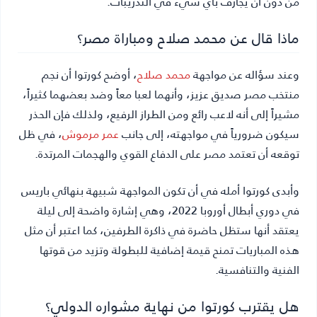
من دون أن يجازف بأي شيء في التدريبات.
ماذا قال عن محمد صلاح ومباراة مصر؟
وعند سؤاله عن مواجهة
محمد صلاح
، أوضح كورتوا أن نجم
منتخب مصر صديق عزيز، وأنهما لعبا معاً وضد بعضهما كثيراً،
مشيراً إلى أنه لاعب رائع ومن الطراز الرفيع، ولذلك فإن الحذر
سيكون ضرورياً في مواجهته، إلى جانب
عمر مرموش
، في ظل
توقعه أن تعتمد مصر على الدفاع القوي والهجمات المرتدة.
وأبدى كورتوا أمله في أن تكون المواجهة شبيهة بنهائي باريس
في دوري أبطال أوروبا 2022، وهي إشارة واضحة إلى ليلة
يعتقد أنها ستظل حاضرة في ذاكرة الطرفين، كما اعتبر أن مثل
هذه المباريات تمنح قيمة إضافية للبطولة وتزيد من قوتها
الفنية والتنافسية.
هل يقترب كورتوا من نهاية مشواره الدولي؟