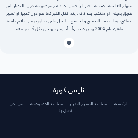
منها والعالمية، صياغة الخبر الرياضي بحيادية وموضوعية دون الأنحياز إلى
فريق بعينه، أو منتخب بحد ذاته، يتم نقل الخبر كما هو دون تمييز أو تغيير
لحقائق، وذلك بعد التدقيق والتحقيق، حاصل على بكالوريوس إعلام جامعة
القاهرة عام 2004 ومن حينها وأنا أمارس مهنتي بكل حُب وشغف.
نايس كورة
الرئيسية
سياسة النشر والتحرير
سياسة الخصوصية
من نحن
أتصل بنا