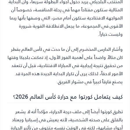
المنتخب البلجيكي يريد دخول أجواء البطولة سريعاً، وأن البداية
المثالية ستكون مفتاحاً مهماً في رحلة المنافسة، خصوصاً أن
المواجهة الافتتاحية ستكون أمام مصر، التي وصفها بأنها ربما
الأقوى في المجموعة، ما يجعل الانطلاقة القوية ضرورة
وليست خياراً.
وأشار الحارس المخضرم إلى أن ما حدث في كأس العالم بقطر
كان مثالاً واضحاً على أهمية الفوز الأول، إذ تمكنت بلجيكا وقتها
من تحقيق نتيجة إيجابية في المباراة الافتتاحية، قبل أن تتعقد
الأمور لاحقاً، لذلك يرى أن تكرار البداية الجيدة هذه المرة قد
يصنع فارقاً كبيراً في مشوار الفريق.
كيف يتعامل كورتوا مع حرارة كأس العالم 2026؟
تطرق كورتوا أيضاً إلى ملف درجة الحرارة، مؤكداً أنه لا يشعر
بالقلق على صحته الشخصية، لأنه يعيش في إسبانيا ويعتاد
أجواء مشابهة، لكنه في الوقت نفسه متخوف من تأثير الحرارة