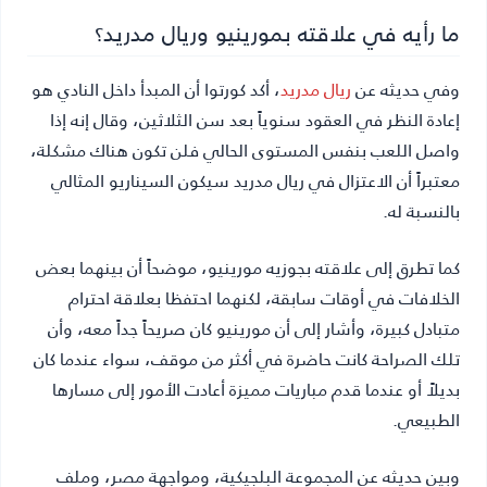
ما رأيه في علاقته بمورينيو وريال مدريد؟
وفي حديثه عن
ريال مدريد
، أكد كورتوا أن المبدأ داخل النادي هو
إعادة النظر في العقود سنوياً بعد سن الثلاثين، وقال إنه إذا
واصل اللعب بنفس المستوى الحالي فلن تكون هناك مشكلة،
معتبراً أن الاعتزال في ريال مدريد سيكون السيناريو المثالي
بالنسبة له.
كما تطرق إلى علاقته بجوزيه مورينيو، موضحاً أن بينهما بعض
الخلافات في أوقات سابقة، لكنهما احتفظا بعلاقة احترام
متبادل كبيرة، وأشار إلى أن مورينيو كان صريحاً جداً معه، وأن
تلك الصراحة كانت حاضرة في أكثر من موقف، سواء عندما كان
بديلاً أو عندما قدم مباريات مميزة أعادت الأمور إلى مسارها
الطبيعي.
وبين حديثه عن المجموعة البلجيكية، ومواجهة مصر، وملف