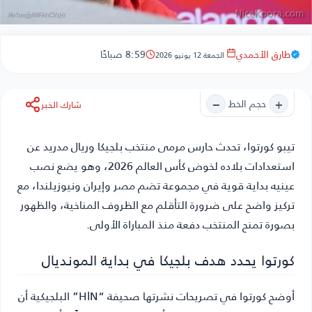
طارق الأحمدي
8:59 صباحًا
الجمعة 12 يونيو 2026
−
+
حجم الخط
شارك الخبر
تيبو كورتوا
، تحدث حارس مرمى منتخب بلجيكا وريال مدريد عن
استعدادات بلاده لخوض كأس العالم 2026، وهو يضع نصب
عينيه بداية قوية في مجموعة تضم مصر وإيران ونيوزيلندا، مع
تركيز واضح على ضرورة التأقلم مع الظروف المناخية، والظهور
بصورة تمنح المنتخب دفعة منذ المباراة الأولى.
كورتوا يحدد هدف بلجيكا في بداية المونديال
أوضح كورتوا في تصريحات نشرتها صحيفة “HlN” البلجيكية أن