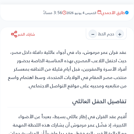
طارق الأحمدي
3:56 مساءً
الخميس 4 يونيو 2026
−
+
حجم الخط
شارك الخبر
عقد قران عمر مرموش
، جاء في أجواء عائلية دافئة داخل مصر،
حيث احتفل اللاعب المصري بهذه المناسبة الخاصة بحضور
أفراد الأسرة والمقربين، قبل أيام قليلة من التحاقه بمعسكر
منتخب مصر المقام في الولايات المتحدة، وسط اهتمام واسع
من متابعيه ومحبيه على مواقع التواصل الاجتماعي.
تفاصيل الحفل العائلي
أُقيم عقد القران في إطار عائلي بسيط، بعيداً عن الأضواء
الكبيرة، إذ فضّل عمر مرموش أن يشارك هذه اللحظة المهمة
مع الدائرة الأقرب إليه فقط، وقد بدا واضحاً أن المناسبة حملت