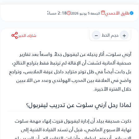
طارق الأحمدي
2:18 مساءً
الجمعة 5 يونيو 2026
−
+
حجم الخط
شارك الخبر
آرني سلوت
، أثار رحيله عن ليفربول جدلاً واسعاً بعد تقارير
صحفية ألمانية كشفت أن الإقالة لم ترتبط فقط بتراجع النتائج،
بل جاءت أيضاً في ظل توتر متزايد داخل غرفة الملابس، وتراجع
واضح في العلاقة بين المدرب الهولندي وعدد من اللاعبين
خلال الفترة الأخيرة.
لماذا رحل آرني سلوت عن تدريب ليفربول؟
ذكرت صحيفة بيلد أن إدارة ليفربول قررت إنهاء مهمة سلوت
نهاية الأسبوع الماضي، قبل أن تسند القيادة الفنية إلى
الإسباني أندوني إيراولا، وأشارت التقارير إلى أن السبب لم