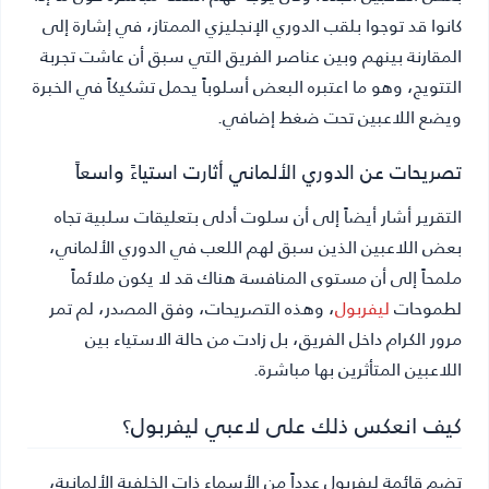
كانوا قد توجوا بلقب الدوري الإنجليزي الممتاز، في إشارة إلى
المقارنة بينهم وبين عناصر الفريق التي سبق أن عاشت تجربة
التتويج، وهو ما اعتبره البعض أسلوباً يحمل تشكيكاً في الخبرة
ويضع اللاعبين تحت ضغط إضافي.
تصريحات عن الدوري الألماني أثارت استياءً واسعاً
التقرير أشار أيضاً إلى أن سلوت أدلى بتعليقات سلبية تجاه
بعض اللاعبين الذين سبق لهم اللعب في الدوري الألماني،
ملمحاً إلى أن مستوى المنافسة هناك قد لا يكون ملائماً
لطموحات
ليفربول
، وهذه التصريحات، وفق المصدر، لم تمر
مرور الكرام داخل الفريق، بل زادت من حالة الاستياء بين
اللاعبين المتأثرين بها مباشرة.
كيف انعكس ذلك على لاعبي ليفربول؟
تضم قائمة ليفربول عدداً من الأسماء ذات الخلفية الألمانية،