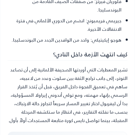
فلوريان فيرتز:
من صفقات الصيف القادمة من
البوندسليجا.
جيريمي فريمبونج:
انضم من الدوري الألماني في فترة
الانتقالات الأخيرة.
هوجو إيكيتيكي:
واحد من الوافدين الجدد من البوندسليجا.
كيف انتهت الأزمة داخل النادي؟
تشير المعطيات التي أوردتها الصحيفة الألمانية إلى أن تصاعد
التوتر، إلى جانب تراجع الثقة بين سلوت وعدد من لاعبيه،
ساهم في تعميق الفجوة داخل الفريق، قبل أن يُتخذ القرار
الرسمي بإنهاء مهمته، ومع تولي أندوني إيراولا المسؤولية،
بدا أن ليفربول اختار تغيير المسار سريعاً لتجاوز حالة الارتباك،
بحسب ما نقلته التقارير، في انتظار ما ستكشفه المرحلة
المقبلة، بينما تواصل نايس كورة متابعة المستجدات أولاً بأول.