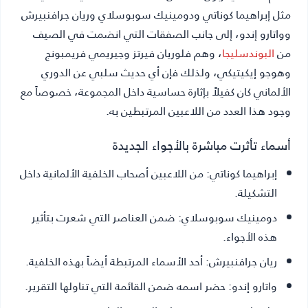
مثل إبراهيما كوناتي ودومينيك سوبوسلاي وريان جرافنبيرش
وواتارو إندو، إلى جانب الصفقات التي انضمت في الصيف
من
البوندسليجا
، وهم فلوريان فيرتز وجيريمي فريمبونج
وهوجو إيكيتيكي، ولذلك فإن أي حديث سلبي عن الدوري
الألماني كان كفيلاً بإثارة حساسية داخل المجموعة، خصوصاً مع
وجود هذا العدد من اللاعبين المرتبطين به.
أسماء تأثرت مباشرة بالأجواء الجديدة
إبراهيما كوناتي:
من اللاعبين أصحاب الخلفية الألمانية داخل
التشكيلة.
دومينيك سوبوسلاي:
ضمن العناصر التي شعرت بتأثير
هذه الأجواء.
ريان جرافنبيرش:
أحد الأسماء المرتبطة أيضاً بهذه الخلفية.
واتارو إندو:
حضر اسمه ضمن القائمة التي تناولها التقرير.