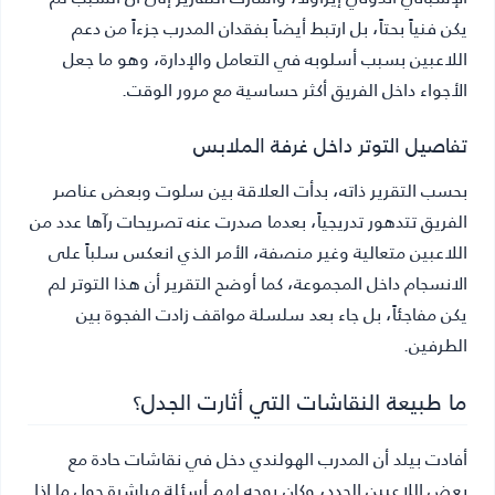
يكن فنياً بحتاً، بل ارتبط أيضاً بفقدان المدرب جزءاً من دعم
اللاعبين بسبب أسلوبه في التعامل والإدارة، وهو ما جعل
الأجواء داخل الفريق أكثر حساسية مع مرور الوقت.
تفاصيل التوتر داخل غرفة الملابس
بحسب التقرير ذاته، بدأت العلاقة بين سلوت وبعض عناصر
الفريق تتدهور تدريجياً، بعدما صدرت عنه تصريحات رآها عدد من
اللاعبين متعالية وغير منصفة، الأمر الذي انعكس سلباً على
الانسجام داخل المجموعة، كما أوضح التقرير أن هذا التوتر لم
يكن مفاجئاً، بل جاء بعد سلسلة مواقف زادت الفجوة بين
الطرفين.
ما طبيعة النقاشات التي أثارت الجدل؟
أفادت بيلد أن المدرب الهولندي دخل في نقاشات حادة مع
بعض اللاعبين الجدد، وكان يوجه لهم أسئلة مباشرة حول ما إذا