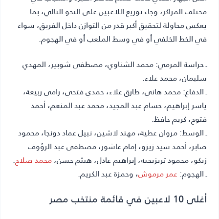
مختلف المراكز، وجاء توزيع اللاعبين على النحو التالي، بما
يعكس محاولة لتحقيق أكبر قدر من التوازن داخل الفريق، سواء
في الخط الخلفي أو في وسط الملعب أو في الهجوم.
ـ حراسة المرمي: محمد الشناوي، مصطفى شوبير، المهدي
سليمان، محمد علاء.
ـ الدفاع: محمد هاني، طارق علاء، حمدي فتحي، رامي ربيعة،
ياسر إبراهيم، حسام عبد المجيد، محمد عبد المنعم، أحمد
فتوح، كريم حافظ.
ـ الوسط: مروان عطية، مهند لاشين، نبيل عماد دونجا، محمود
صابر، أحمد سيد زيزو، إمام عاشور، مصطفى عبد الرؤوف
زيكو، محمود تريزيجيه، إبراهيم عادل، هيثم حسن،
محمد صلاح
.
ـ الهجوم:
عمر مرموش
، وحمزة عبد الكريم.
أغلى 10 لاعبين في قائمة منتخب مصر