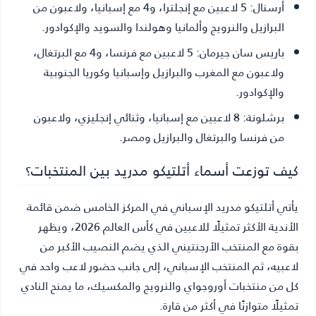
أرسنال:
5 لاعبين مع إنجلترا، و4 مع إسبانيا، ولاعبون من
البرازيل والنرويج وألمانيا وهولندا والسويد والإكوادور.
باريس سان جيرمان:
5 لاعبين مع فرنسا، و4 مع البرتغال،
ولاعبون مع المغرب والبرازيل وإسبانيا وكوريا الجنوبية
والإكوادور.
برشلونة:
8 لاعبين مع إسبانيا، وثنائي إنجليزي، ولاعبون
من فرنسا والبرتغال والبرازيل ومصر.
كيف توزعت أسماء أتلتيكو مدريد بين المنتخبات؟
يأتي أتلتيكو مدريد الإسباني في المركز الخامس ضمن قائمة
الأندية الأكثر تمثيلًا للاعبين في كأس العالم 2026، ويظهر
بقوة مع المنتخب الأرجنتيني الذي يضم النصيب الأكبر من
لاعبيه، ثم المنتخب الإسباني، إلى جانب حضور لاعب واحد في
كل من منتخبات أوروجواي والنرويج والمكسيك، ما يمنح النادي
تمثيلًا متوازنًا في أكثر من قارة.