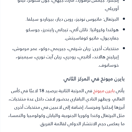
أوريلي.
البرتغال:
ماتيوس نونيز، روبن دياز، بيرناردو سيلفا.
هولندا وكرواتيا:
ناثان أكي، تيجاني رايندرز، جوسكو
جفارديول، ماتيو كوفاسيتش.
منتخبات أخرى:
ريان شرقي، جيريمي دوكو، عمر مرموش،
إيرلينج هالاند، أكانجي، رودري، ريان آيت نوري، سيمينو،
خوسانوف.
بايرن ميونخ في المركز الثاني
يأتي
بايرن ميونخ
في المرتبة الثانية برصيد 18 لاعبًا في كأس
العالم، ويظهر النادي البافاري بحضور لافت داخل عدة منتخبات،
أبرزها إنجلترا وفرنسا، إضافة إلى لاعبين في منتخبات أخرى
مثل البرتغال وكندا وكوريا الجنوبية واليابان وكولومبيا والنمسا،
ما يعكس حجم الانتشار الدولي لقائمة الفريق.