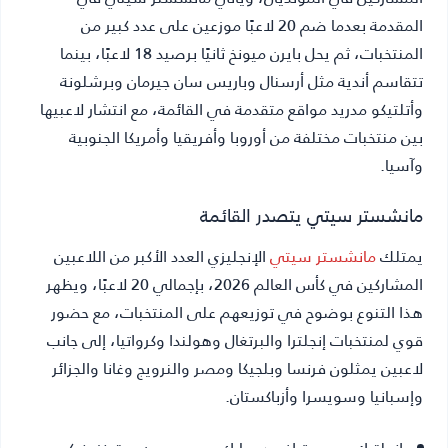
المقدمة بعدما ضم 20 لاعبًا موزعين على عدد كبير من
المنتخبات، ثم يحل بايرن ميونخ ثانيًا برصيد 18 لاعبًا، بينما
تتقاسم أندية مثل أرسنال وباريس سان جيرمان وبرشلونة
وأتلتيكو مدريد مواقع متقدمة في القائمة، مع انتشار لاعبيها
بين منتخبات مختلفة من أوروبا وأفريقيا وأمريكا الجنوبية
وآسيا.
مانشستر سيتي يتصدر القائمة
يمتلك
مانشستر سيتي
الإنجليزي العدد الأكبر من اللاعبين
المشاركين في كأس العالم 2026، بإجمالي 20 لاعبًا، ويظهر
هذا التنوع بوضوح في توزيعهم على المنتخبات، مع حضور
قوي لمنتخبات إنجلترا والبرتغال وهولندا وكرواتيا، إلى جانب
لاعبين يمثلون فرنسا وبلجيكا ومصر والنرويج وغانا والجزائر
وإسبانيا وسويسرا وأزباكستان.
إنجلترا:
جيمس ترافورد، مارك جيهي، جون ستونز، نيكو