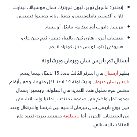
إنجلترا:
مانويل نوير، ليون غورتزكا، جمال موسيالا، لينارت
كارل، ألكسندر بافلوفيتش، جونثان تاه، جوشوا كيميتش.
فرنسا:
دايوت أوباميكانو، مايكل أوليسه.
منتخبات أخرى:
هاري كين، بالينا، ديفيز، كيم مين جاي،
هيروكي إيتو، لويس دياز، كونراد لايمر.
أرسنال ثم باريس سان جيرمان وبرشلونة
يظهر
أرسنال
في المركز الثالث بعدد 15 لاعبًا، بينما يضم
باريس سان جيرمان
وبرشلونة 14 لاعبًا لكل منهما، وهي أرقام
تعكس قوة تمثيل هذه الأندية في البطولة. ويتميز أرسنال
بوجود ثقل واضح في صفوف منتخب إنجلترا وإسبانيا، في
حين يوزع باريس سان جيرمان لاعبيه بين فرنسا والبرتغال وعدد
من المنتخبات الأخرى، أما
برشلونة
فيعتمد بدرجة كبيرة على
المنتخب الإسباني.