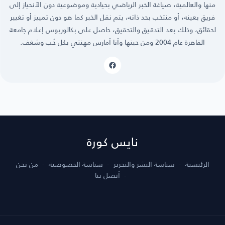
منها والعالمية، صياغة الخبر الرياضي بحيادية وموضوعية دون الأنحياز إلى
فريق بعينه، أو منتخب بحد ذاته، يتم نقل الخبر كما هو دون تمييز أو تغيير
لحقائق، وذلك بعد التدقيق والتحقيق، حاصل على بكالوريوس إعلام جامعة
القاهرة عام 2004 ومن حينها وأنا أمارس مهنتي بكل حُب وشغف.
نايس كورة
الرئيسية
سياسة النشر والتحرير
سياسة الخصوصية
من نحن
أتصل بنا