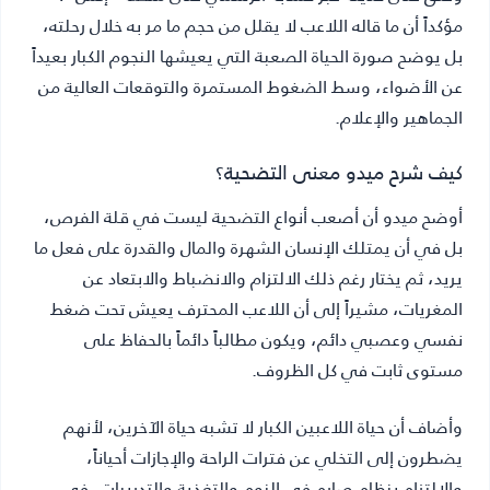
مؤكداً أن ما قاله اللاعب لا يقلل من حجم ما مر به خلال رحلته،
بل يوضح صورة الحياة الصعبة التي يعيشها النجوم الكبار بعيداً
عن الأضواء، وسط الضغوط المستمرة والتوقعات العالية من
الجماهير والإعلام.
كيف شرح ميدو معنى التضحية؟
أوضح ميدو أن أصعب أنواع التضحية ليست في قلة الفرص،
بل في أن يمتلك الإنسان الشهرة والمال والقدرة على فعل ما
يريد، ثم يختار رغم ذلك الالتزام والانضباط والابتعاد عن
المغريات، مشيراً إلى أن اللاعب المحترف يعيش تحت ضغط
نفسي وعصبي دائم، ويكون مطالباً دائماً بالحفاظ على
مستوى ثابت في كل الظروف.
وأضاف أن حياة اللاعبين الكبار لا تشبه حياة الآخرين، لأنهم
يضطرون إلى التخلي عن فترات الراحة والإجازات أحياناً،
والالتزام بنظام صارم في النوم والتغذية والتدريبات، في