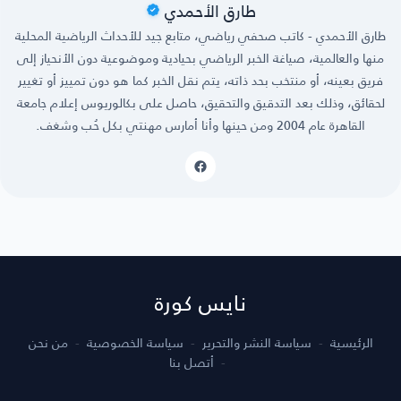
طارق الأحمدي
طارق الأحمدي - كاتب صحفي رياضي، متابع جيد للأحداث الرياضية المحلية
منها والعالمية، صياغة الخبر الرياضي بحيادية وموضوعية دون الأنحياز إلى
فريق بعينه، أو منتخب بحد ذاته، يتم نقل الخبر كما هو دون تمييز أو تغيير
لحقائق، وذلك بعد التدقيق والتحقيق، حاصل على بكالوريوس إعلام جامعة
القاهرة عام 2004 ومن حينها وأنا أمارس مهنتي بكل حُب وشغف.
نايس كورة
الرئيسية
سياسة النشر والتحرير
سياسة الخصوصية
من نحن
أتصل بنا