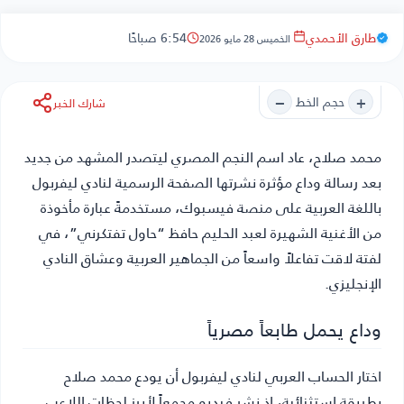
طارق الأحمدي
6:54 صباحًا
الخميس 28 مايو 2026
−
+
حجم الخط
شارك الخبر
محمد صلاح
، عاد اسم النجم المصري ليتصدر المشهد من جديد
بعد رسالة وداع مؤثرة نشرتها الصفحة الرسمية لنادي ليفربول
باللغة العربية على منصة فيسبوك، مستخدمةً عبارة مأخوذة
من الأغنية الشهيرة لعبد الحليم حافظ “حاول تفتكرني”، في
لفتة لاقت تفاعلاً واسعاً من الجماهير العربية وعشاق النادي
الإنجليزي.
وداع يحمل طابعاً مصرياً
اختار الحساب العربي لنادي ليفربول أن يودع محمد صلاح
بطريقة استثنائية، إذ نشر فيديو مجمعاً لأبرز لحظات اللاعب