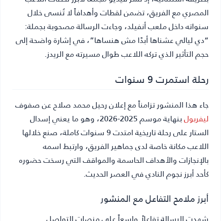
المصري مع الفريق، تضمن لقطات وأهدافاً لا تُنسى خلال
سنواته داخل ملعب أنفيلد، وجاءت الرسالة مصحوبة بجملة:
“دي ليالي عشناها أبدًا مش هنساها”، في إشارة واضحة إلى
حجم التأثير الذي تركه اللاعب طوال مسيرته مع الريدز.
رحلة استمرت 9 سنوات
جاء هذا المنشور تزامناً مع إعلان رحيل محمد صلاح عن صفوف
ليفربول
بنهاية موسم 2025-2026، وهو ما يعني إسدال
الستار على رحلة تاريخية امتدت 9 سنوات كاملة، صنع خلالها
اللاعب مكانة خاصة لدى جماهير الفريق، وارتبط اسمه
بالإنجازات والأهداف الحاسمة والمواقف التي رسخت حضوره
كأحد أبرز نجوم النادي في العصر الحديث.
أبرز ملامح التفاعل مع المنشور
شهدت الرسالة تفاعلاً واسعاً على منصات التواصل