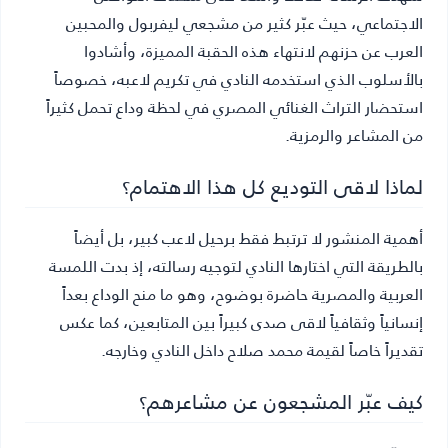
الاجتماعي، حيث عبّر كثير من مشجعي ليفربول والمحبين
العرب عن حزنهم لانتهاء هذه الحقبة المميزة، وأشادوا
بالأسلوب الذي استخدمه النادي في تكريم لاعبه، خصوصاً
استحضار التراث الغنائي المصري في لحظة وداع تحمل كثيراً
من المشاعر والرمزية.
لماذا لاقى التوديع كل هذا الاهتمام؟
أهمية المنشور لا ترتبط فقط برحيل لاعب كبير، بل أيضاً
بالطريقة التي اختارها النادي لتوجيه رسالته، إذ بدت اللمسة
العربية والمصرية حاضرة بوضوح، وهو ما منح الوداع بعداً
إنسانياً وثقافياً لاقى صدى كبيراً بين المتابعين، كما عكس
تقديراً خاصاً لقيمة محمد صلاح داخل النادي وخارجه.
كيف عبّر المشجعون عن مشاعرهم؟