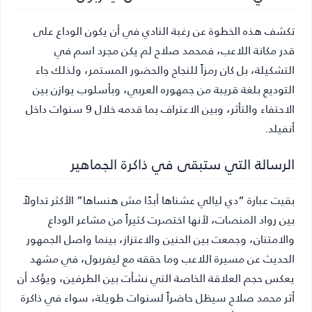
تكشف هذه الخطوة عن رغبة النادي في أن يكون الوداع على
قدر مكانة اللاعب، فمحمد صلاح لم يكن مجرد اسم في
التشكيلة، بل كان رمزاً للنجاح والحضور المستمر، ولذلك جاء
التوديع بلغة قريبة من جمهوره العربي، وبأسلوب يوازن بين
الاحتفاء والتأثر، وبين الاعتراف بما قدمه خلال 9 سنوات داخل
أنفيلد.
الرسالة التي ستبقى في ذاكرة الجماهير
بقيت عبارة “دي ليالي عشناها أبدًا مش هنساها” الأكثر تداولاً
بين رواد المنصات، لأنها اختصرت كثيراً من مشاعر الوداع
والامتنان، وجمعت بين الحنين والاعتزاز، بينما واصل الجمهور
الحديث عن مسيرة اللاعب وما حققه مع ليفربول، في مشهد
يعكس حجم العلاقة الخاصة التي نشأت بين الطرفين، ويؤكد أن
أثر محمد صلاح سيظل حاضراً لسنوات طويلة، سواء في ذاكرة