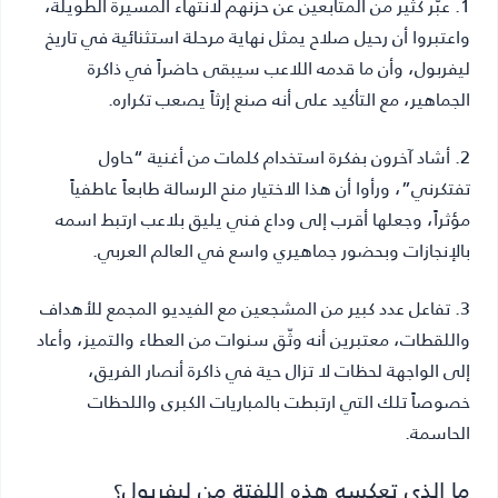
1. عبّر كثير من المتابعين عن حزنهم لانتهاء المسيرة الطويلة،
واعتبروا أن رحيل صلاح يمثل نهاية مرحلة استثنائية في تاريخ
ليفربول، وأن ما قدمه اللاعب سيبقى حاضراً في ذاكرة
الجماهير، مع التأكيد على أنه صنع إرثاً يصعب تكراره.
2. أشاد آخرون بفكرة استخدام كلمات من أغنية “حاول
تفتكرني”، ورأوا أن هذا الاختيار منح الرسالة طابعاً عاطفياً
مؤثراً، وجعلها أقرب إلى وداع فني يليق بلاعب ارتبط اسمه
بالإنجازات وبحضور جماهيري واسع في العالم العربي.
3. تفاعل عدد كبير من المشجعين مع الفيديو المجمع للأهداف
واللقطات، معتبرين أنه وثّق سنوات من العطاء والتميز، وأعاد
إلى الواجهة لحظات لا تزال حية في ذاكرة أنصار الفريق،
خصوصاً تلك التي ارتبطت بالمباريات الكبرى واللحظات
الحاسمة.
ما الذي تعكسه هذه اللفتة من ليفربول؟