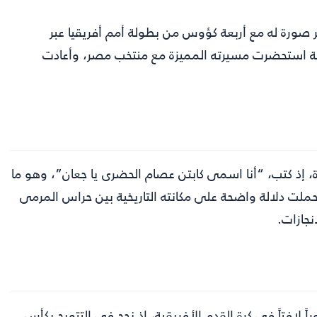
ر صورة له مع أربعة كؤوس من بطولة أمم أفريقيا عبر
ة استحضرت مسيرته المميزة مع منتخب مصر، وأعادت
، إذ كتب، “أنا اسمى كابتن عصام الحضرى يا جعان”، وهو ما
حملت دلالة واضحة على مكانته التاريخية بين حراس المرمى
نجازات.
 لافتاً في كرة القدم الأفريقية، إذ نجح في التتويج بكأس