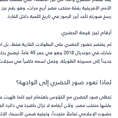
الأمم الأفريقية رفقة منتخب مصر أربع مرات، وهو رقم عزز م
رسخ صورته كأحد أبرز الرموز في تاريخ اللعبة داخل القارة.
أرقام تبرز قيمة الحضري
لم يقتصر حضور الحضري على البطولات القارية فقط، بل ا
شارك في مونديال 2018 وهو
جديداً إلى مسيرته الطويلة، وجعل اسمه حاضراً في سجلات ال
لماذا تعود صور الحضري إلى الواجهة؟
تحظى صور الحضري مع الكؤوس باهتمام كبير كلما ظهرت عل
عاشها منتخب مصر، ولأن أرقامه لا تزال حاضرة في ذاكرة الج
حضوره الإعلامي تفاعلاً متجدداً، وتبقيه ضمن الأسماء الأكث