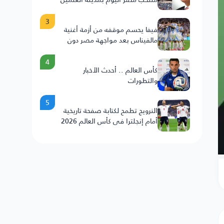
3
فيفا يحسم موقفه من أزمة أغنية
مالفيناس بعد مواجهة مصر دون
عقوبات على الأرجنتين
4
كأس العالم .. أحدث الأخبار
والتطورات
5
النرويج تطمح لكتابة صفحة تاريخية
أمام إنجلترا في كأس العالم 2026