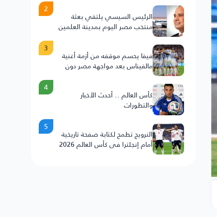
2
الرئيس السيسي يلتقي بعثة
منتخب مصر اليوم بمدينة العلمين
3
فيفا يحسم موقفه من أزمة أغنية
مالفيناس بعد مواجهة مصر دون
عقوبات على الأرجنتين
4
كأس العالم .. أحدث الأخبار
والتطورات
5
النرويج تطمح لكتابة صفحة تاريخية
أمام إنجلترا في كأس العالم 2026