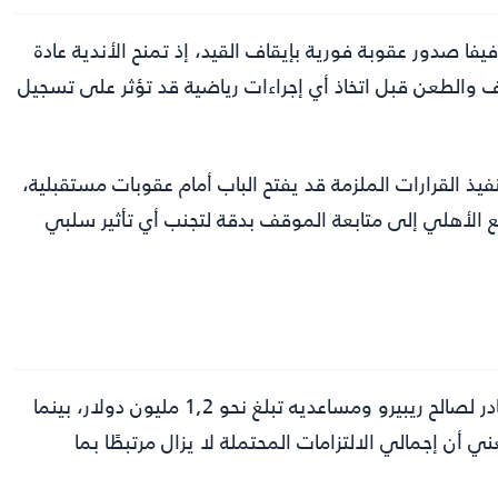
يفا صدور عقوبة فورية بإيقاف القيد، إذ تمنح الأندية عادة
ناف والطعن قبل اتخاذ أي إجراءات رياضية قد تؤثر على تسجيل
يذ القرارات الملزمة قد يفتح الباب أمام عقوبات مستقبلية،
ع الأهلي إلى متابعة الموقف بدقة لتجنب أي تأثير سلبي
المعطيات المتداولة تشير إلى أن قيمة الحكم المبدئي الصادر لصالح ريبيرو ومساعديه تبلغ نحو 1,2 مليون دولار، بينما
ني أن إجمالي الالتزامات المحتملة لا يزال مرتبطًا بما