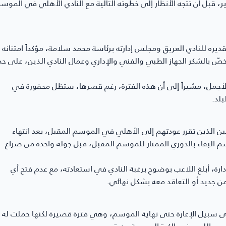
، قبل أن تتجه الأنظار إلى خطوته التالية مع النادي الأهلي في الموس
يره للنادي العريق ومجلس إدارته برئاسة محمد سلامة، مؤكداً امتنانه
صّ بالشكر الجهاز الطبي والفني والإداري وعمال النادي الذين، على حد
لأجمل، مشيراً إلى أن هذه الفترة، رغم قصرها، ستظل محفورة في
بلد.
ن الذين تقرر عودتهم إلى الأهلي في الموسم المقبل، بعد انتهاء
 البقاء بالدوري الممتاز للموسم المقبل، قبل جولة واحدة من صراع
رة، أبلغ اللاعب بوضوح برغبة النادي في استعادته، مع عدم فتح أي
 جديد أو التعاقد معه بشكل نهائي.
على سبيل الإعارة حتى نهاية الموسم، وهي فترة قصيرة لكنها حملت له
صانعي اللعب في الكرة المصرية عن قرب.