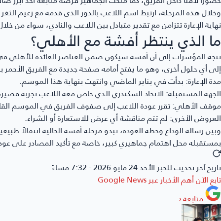
وخلال هذه المرحلة، ارتبط اسم اللاعب بالدور الذي قدمه مع زعيم الثغر
نهاية الإعارة تتزامن مع تقدير متبادل بين اللاعب والنادي، سواء من خلال
ما الذي ينتظر أفشة مع الأهلي؟
تتجه المؤشرات إلى أن أفشة سيكون ضمن العناصر العائدة للأهلي في 
إلى أي حلول أخرى، وهو ما يفتح أمامه صفحة جديدة مع الفريق الأحمر بعد
مدة الإعارة:
بدأت في يناير الماضي وانتهت بنهاية هذا الموسم.
الجهة المستقبلة:
الاتحاد السكندري الذي خاض معه اللاعب تجربة قصيرة
موقف الأهلي:
تقرر عودة اللاعب إلى صفوف الفريق في الموسم القا
العروض الأخرى:
لم تتم مناقشة أي عرض للاستعارة أو الشراء.
وبين رسالة الوداع وخطة العودة، تبدو مرحلة أفشة الحالية انتقالاً طب
بمستقبله محل اهتمام جماهيري كبير، خاصة مع تأكيد المصادر على عودت
تاريخ آخر تحديث للخبر
الأحد 24 مايو 2026 - 7:32 مساءً
تابع الآن أهم الأخبار عبر
Google News
متابعة
‹