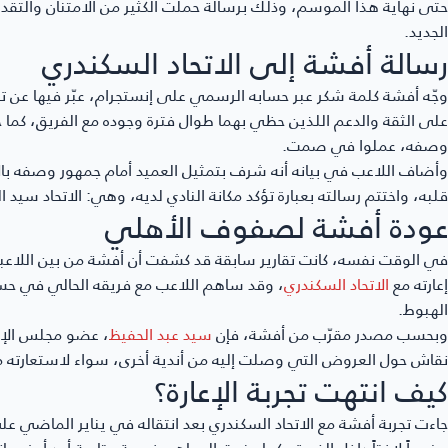
حتى نهاية هذا الموسم، وذلك برسالة حملت الكثير من الامتنان والتقدير
الجديد.
رسالة أفشة إلى الاتحاد السكندري
وجّه أفشة كلمة شكر عبر حسابه الرسمي على إنستجرام، عبّر فيها عن تقد
على الثقة والدعم اللذين حظي بهما طوال فترة وجوده مع الفريق، كما خ
وصفه، عملوا في صمت.
وأضاف اللاعب في بيانه أنه شرف بتمثيل العميد أمام جمهور وصفه با
قلبه، واختتم رسالته بعبارة تؤكد مكانة النادي لديه، وهي: الاتحاد سيد ال
عودة أفشة لصفوف الأهلي
في الوقت نفسه، كانت تقارير سابقة قد كشفت أن أفشة من بين اللاعبي
إعارته مع
الاتحاد السكندري
، وقد ساهم اللاعب مع فريقه الحالي في حسم
الهبوط.
وبحسب مصدر مقرّب من أفشة، فإن
سيد عبد الحفيظ
، عضو مجلس الإدا
نقاش حول العروض التي وصلت إليه من أندية أخرى، سواء لاستعارته من
كيف انتهت تجربة الإعارة؟
جاءت تجربة أفشة مع الاتحاد السكندري بعد انتقاله في يناير الماضي 
حضوراً لافتاً داخل الفريق، كما منحت الجماهير فرصة متابعة أحد أبرز 