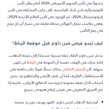
حضورًا في كأس السوبر الأفريقي 2026 أمام بطل كأس
الكونفدرالية نادي اتحاد العاصمة، إلى جانب المشاركة في كأس
إنتركونتيننتال 2026، ثم الوجود في كأس العالم للأندية 2029،
وهي مكاسب تجعل النهائي محطة فارقة في مسار أي نادٍ ينجح
في رفع الكأس.
كيف تبدو فرص صن داونز قبل موقعة الرباط؟
يدخل صن داونز اللقاء بثقة نسبية مستندًا إلى نتيجة الذهاب،
لكنه يدرك في الوقت نفسه أن المهمة في
الرباط
لن تكون
سهلة، لأن
الجيش الملكي
يملك سجلًا قويًا على ملعبه في
الاستحقاقات القارية، كما أن عامل الأرض والجماهير قد يمنح
أصحاب الدار دفعة معنوية كبيرة منذ الدقائق الأولى، خاصة إذا
نجح الفريق المغربي في فرض إيقاع هجومي سريع.
أفضلية الذهاب لصن داونز:
الفوز بهدف دون رد يمنحه
وضعية مريحة نسبيًا قبل الإياب.