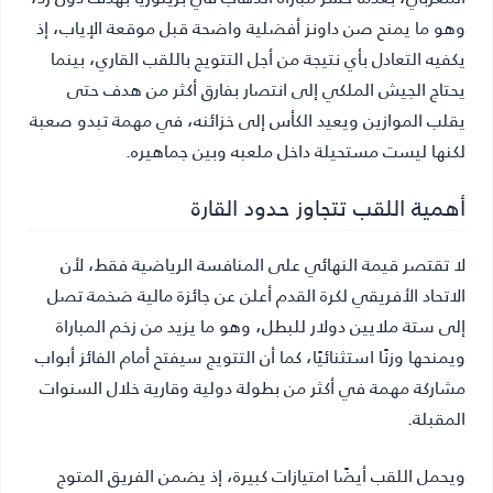
وهو ما يمنح صن داونز أفضلية واضحة قبل موقعة الإياب، إذ
يكفيه التعادل بأي نتيجة من أجل التتويج باللقب القاري، بينما
يحتاج الجيش الملكي إلى انتصار بفارق أكثر من هدف حتى
يقلب الموازين ويعيد الكأس إلى خزائنه، في مهمة تبدو صعبة
لكنها ليست مستحيلة داخل ملعبه وبين جماهيره.
أهمية اللقب تتجاوز حدود القارة
لا تقتصر قيمة النهائي على المنافسة الرياضية فقط، لأن
الاتحاد الأفريقي لكرة القدم أعلن عن جائزة مالية ضخمة تصل
إلى ستة ملايين دولار للبطل، وهو ما يزيد من زخم المباراة
ويمنحها وزنًا استثنائيًا، كما أن التتويج سيفتح أمام الفائز أبواب
مشاركة مهمة في أكثر من بطولة دولية وقارية خلال السنوات
المقبلة.
ويحمل اللقب أيضًا امتيازات كبيرة، إذ يضمن الفريق المتوج