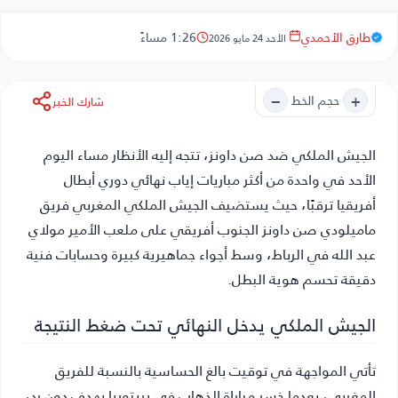
طارق الأحمدي
1:26 مساءً
الأحد 24 مايو 2026
−
+
حجم الخط
شارك الخبر
الجيش الملكي ضد صن داونز
، تتجه إليه الأنظار مساء اليوم
الأحد في واحدة من أكثر مباريات إياب نهائي دوري أبطال
أفريقيا ترقبًا، حيث يستضيف الجيش الملكي المغربي فريق
ماميلودي صن داونز الجنوب أفريقي على ملعب الأمير مولاي
عبد الله في الرباط، وسط أجواء جماهيرية كبيرة وحسابات فنية
دقيقة تحسم هوية البطل.
الجيش الملكي يدخل النهائي تحت ضغط النتيجة
تأتي المواجهة في توقيت بالغ الحساسية بالنسبة للفريق
المغربي، بعدما خسر مباراة الذهاب في بريتوريا بهدف دون رد،