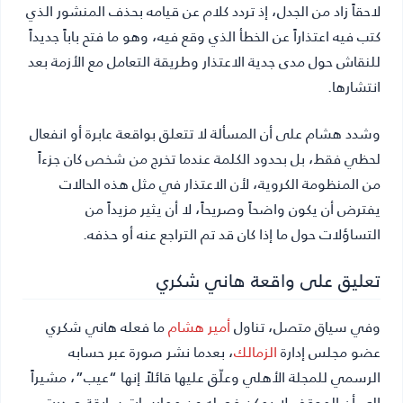
لاحقاً زاد من الجدل، إذ تردد كلام عن قيامه بحذف المنشور الذي
كتب فيه اعتذاراً عن الخطأ الذي وقع فيه، وهو ما فتح باباً جديداً
للنقاش حول مدى جدية الاعتذار وطريقة التعامل مع الأزمة بعد
انتشارها.
وشدد هشام على أن المسألة لا تتعلق بواقعة عابرة أو انفعال
لحظي فقط، بل بحدود الكلمة عندما تخرج من شخص كان جزءاً
من المنظومة الكروية، لأن الاعتذار في مثل هذه الحالات
يفترض أن يكون واضحاً وصريحاً، لا أن يثير مزيداً من
التساؤلات حول ما إذا كان قد تم التراجع عنه أو حذفه.
تعليق على واقعة هاني شكري
وفي سياق متصل، تناول
أمير هشام
ما فعله هاني شكري
عضو مجلس إدارة
الزمالك
، بعدما نشر صورة عبر حسابه
الرسمي للمجلة الأهلي وعلّق عليها قائلاً إنها “عيب”، مشيراً
إلى أن الموقف لا يمكن فصله عن ممارسات سابقة صدرت