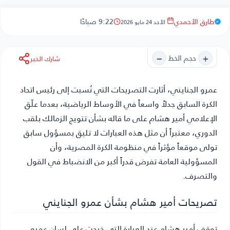
طارق الأحمدي
9:22 صباحًا
الأحد 24 مايو 2026
−
+
حجم الخط
شارك الخبر
عمرو الجنايني
، أثارت التصريحات التي نُسبت إلى رئيس اتحاد
الكرة السابق جدلاً واسعاً في الأوساط الرياضية، بعدما علّق
الإعلامي أمير هشام على ما قاله بشأن تتويج الزمالك بلقب
الدوري، معتبراً أن مثل هذه العبارات لا تليق بمسؤول سابق
تولى موقعاً مؤثراً في منظومة الكرة المصرية، وأن
المسؤولية العامة تفرض قدراً أكبر من الانضباط في القول
والتصرف.
تصريحات أمير هشام بشأن عمرو الجنايني
توقف أمير هشام عند العبارة التي خرجت على لسان عمرو