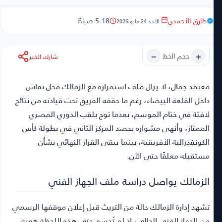
طارق الأحمدي
5:18 صباحًا
الأحد 24 مايو 2026
−
+
حجم الخط
شارك الخبر
معتمد جمال
، لا يزال ملف استمراره مع الزمالك محل نقاش
داخل القلعة البيضاء، رغم ما حققه الفريق تحت قيادته من نتائج
لافتة في ختام الموسم، بعدما توج بلقب الدوري المصري
الممتاز، وأنهى مشواره بحصد المركز الثاني في بطولة كأس
الكونفدرالية الأفريقية، بينما يبقى القرار النهائي بشأن
مستقبله معلقًا حتى الآن.
الزمالك يواصل دراسة ملف الجهاز الفني
تشهد إدارة الزمالك حالة من التريث قبل إعلان موقفها الرسمي
من الجهاز الفني الحالي، إذ لم تُحسم حتى هذه اللحظة هوية