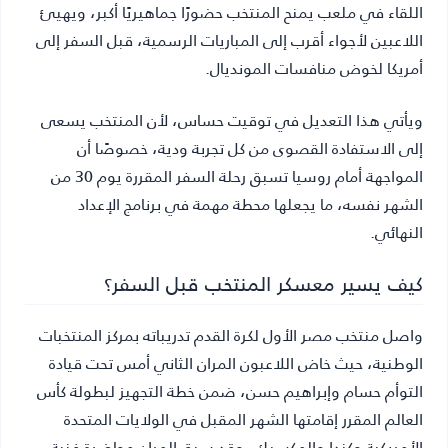
اللقاء في ملعب يمنح المنتخب حضورًا جماهيريًا أكبر، ويهيئ
اللاعبين لأجواء أقرب إلى المباريات الرسمية، قبل السفر إلى
أمريكا لخوض منافسات المونديال.
ويأتي هذا التعديل في توقيت حساس، لأن المنتخب يسعى
إلى الاستفادة القصوى من كل تجربة ودية، خصوصًا أن
المواجهة أمام روسيا تسبق رحلة السفر المقررة يوم 30 من
الشهر نفسه، ما يجعلها محطة مهمة في برنامج الإعداد
النهائي.
كيف يسير معسكر المنتخب قبل السفر؟
واصل منتخب مصر الأول لكرة القدم تدريباته بمركز المنتخبات
الوطنية، حيث خاض اللاعبون المران الثاني أمس تحت قيادة
التوأم حسام وإبراهيم حسن، ضمن خطة التجهيز لبطولة كأس
العالم المقرر إقامتها الشهر المقبل في الولايات المتحدة
الأمريكية وكندا والمكسيك، وقد سبق المران محاضرة فنية