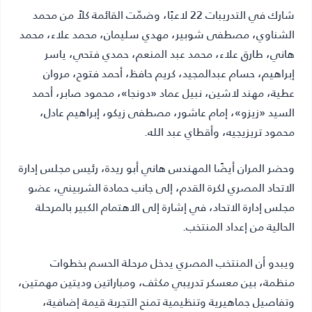
شارك في التدريبات 22 لاعبًا، وضمّت القائمة كلاً من محمد
الشناوي، مصطفى شوبير، مهدي سليمان، محمد علاء، محمد
هاني، طارق علاء، محمد عبد المنعم، حمدي فتحي، ياسر
إبراهيم، حسام عبدالمجيد، كريم حافظ، أحمد فتوح، مروان
عطية، مهند لاشين، نبيل عماد «دونجا»، محمود صابر، أحمد
السيد «زيزو»، إمام عاشور، مصطفى زيكو، إبراهيم عادل،
محمود تريزيجيه، وأقطاي عبد الله.
وحضر المران أيضًا المهندس هاني أبو ريدة، رئيس مجلس إدارة
الاتحاد المصري لكرة القدم، إلى جانب حمادة الشربيني، عضو
مجلس إدارة الاتحاد، في إشارة إلى الاهتمام الكبير بالمرحلة
الحالية من إعداد المنتخب.
ويبدو أن المنتخب المصري يدخل مرحلة الحسم بخطوات
منظمة، بين معسكر تدريبي مكثف، ومباراتين وديتين مهمتين،
وتفاصيل جماهيرية وتنظيمية تمنح التجربة قيمة إضافية،