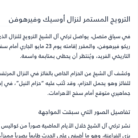
الترويج المستمر لنزال أوسيك وفيرهوفن
في سياق متصل، يواصل تركي آل الشيخ الترويج للنزال الذ
ريكو فيرهوفن، والمقرر إقامته 
التاريخي الفريد، ويُنتظر أن يحظى بمتابعة واسعة.
وكشف آل الشيخ عن الحزام الخاص بالفائز في النزال المر
للفائز وهو يحمل الحزام، وقد كُتب عليه “حزام النيل”، ف
جماهيري متوقع أمام سفح الأهرامات.
تفاصيل الصور التي سبقت المواجهة
نشر تركي آل الشيخ خلال الأيام الماضية صوراً من كواليس 
بزي الفراعنة، وهو ما أضفى على الحدث طابعاً بصرياً مميزا