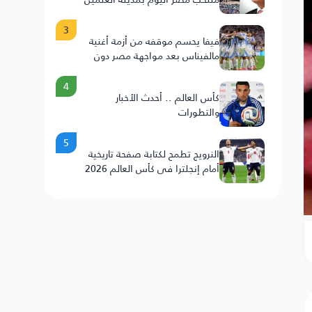
3
فيفا يحسم موقفه من أزمة أغنية
مالفيناس بعد مواجهة مصر دون
عقوبات على الأرجنتين
4
كأس العالم .. أحدث الأخبار
والتطورات
5
النرويج تطمح لكتابة صفحة تاريخية
أمام إنجلترا في كأس العالم 2026