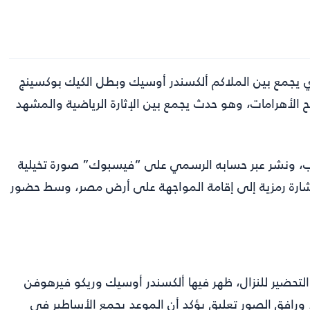
ي يجمع بين الملاكم ألكسندر أوسيك وبطل الكيك بوكسينج
يوم 23 مايو الجاري أمام سفح الأهرامات، وهو حدث يجمع بين الإثارة الرياضية والمشهد
تقب، ونشر عبر حسابه الرسمي على “فيسبوك” صورة تخيلية
ي إشارة رمزية إلى إقامة المواجهة على أرض مصر، وسط حضور
التحضير للنزال، ظهر فيها ألكسندر أوسيك وريكو فيرهوفن
ً، ورافق الصور تعليق يؤكد أن الموعد يجمع الأساطير في