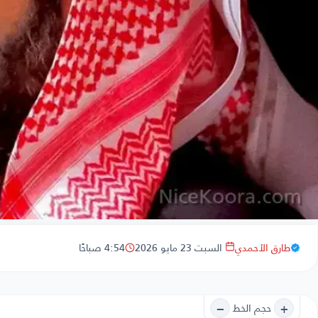
طارق الأحمدي
السبت 23 مايو 2026
4:54 صباحًا
−
+
حجم الخط