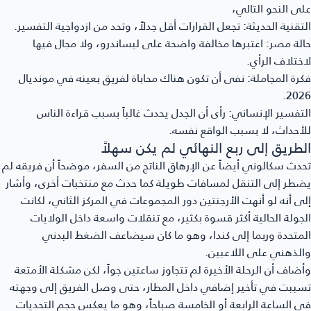
ى النحو التالي،
تقنية الحديثة:
تجعل القرارات أقل جدلاً، وتحد من ازدواجية التفسير.
لة مصر:
اعتبرها مخالفة واضحة على ليساندرو، ولا مجال فيها
ختلاف الرأي.
رة المجاملة:
نفى أن تكون هناك محاباة لفريق بعينه في مونديال
202
تفسير الإنساني:
رأى أن الجدل يحدث غالباً بسبب قراءة الناس
أحداث، لا بسبب الواقع نفسه.
لطريق إلى ربع النهائي لم يكن سهلاً
دث سكالوني أيضاً عن الإرهاق الناتج من السفر، موضحاً أن فريقه لم
طر إلى التنقل لمسافات طويلة كما حدث مع منتخبات أخرى، وأشار
ى أنه لو أنهت الأرجنتين دور المجموعات في المركز الثاني، لكانت
جولة الحالية أكثر قسوة بكثير، مع تنقلات واسعة داخل الولايات
متحدة وربما إلى كندا، وهو ما كان سيضاعف الضغط البدني
لذهني على اللاعبين.
ضاف أن الرحلة الأخيرة لم تتجاوز ساعتين جواً، لكن مشكلة الأمتعة
ببت في تأخير إضافي داخل المطار، حتى وصل الفريق إلى وجهته
 الساعة الرابعة أو الخامسة صباحاً، وهو ما يعكس حجم التحديات