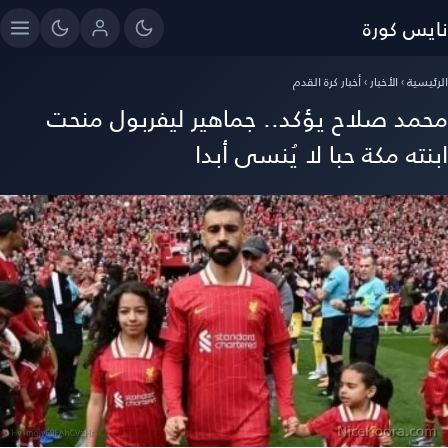
ايس كورة
رئيسية
›
الأخبار
›
أخبار كرة القدم
حمد صلاح يؤكد.. جماهير ليفربول منحت
بنته مكة حبا لا يُنسى أبدا