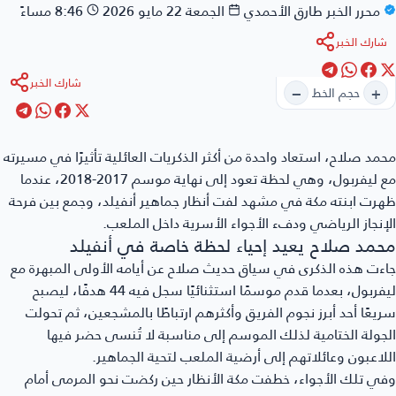
محرر الخبر
طارق الأحمدي
الجمعة 22 مايو 2026
8:46 مساءً
شارك الخبر
شارك الخبر
−
+
حجم الخط
حمد صلاح
، استعاد واحدة من أكثر الذكريات العائلية تأثيرًا في مسيرته
مع ليفربول، وهي لحظة تعود إلى نهاية موسم 2017-2018، عندما
رت ابنته مكة في مشهد لفت أنظار جماهير أنفيلد، وجمع بين فرحة
إنجاز الرياضي ودفء الأجواء الأسرية داخل الملعب.
حمد صلاح يعيد إحياء لحظة خاصة في أنفيلد
ءت هذه الذكرى في سياق حديث صلاح عن أيامه الأولى المبهرة مع
ليفربول، بعدما قدم موسمًا استثنائيًا سجل فيه 44 هدفًا، ليصبح
يعًا أحد أبرز نجوم الفريق وأكثرهم ارتباطًا بالمشجعين، ثم تحولت
جولة الختامية لذلك الموسم إلى مناسبة لا تُنسى حضر فيها
لاعبون وعائلاتهم إلى أرضية الملعب لتحية الجماهير.
ي تلك الأجواء، خطفت مكة الأنظار حين ركضت نحو المرمى أمام