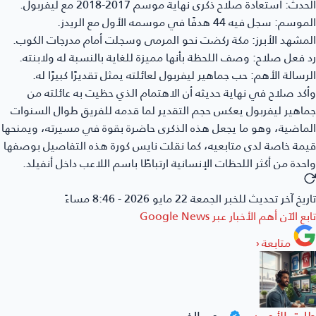
حدث:
استعادة صلاح ذكرى نهاية موسم 2017-2018 مع ليفربول.
لموسم:
سجل فيه 44 هدفًا في موسمه الأول مع الريدز.
مشهد الأبرز:
مكة ركضت نحو المرمى وسجلت أمام مدرجات الكوب.
 فعل صلاح:
وصف اللحظة بأنها مميزة للغاية بالنسبة له ولابنته.
رسالة الأهم:
حب جماهير ليفربول لعائلته يمثل تقديرًا كبيرًا له.
كد صلاح في نهاية حديثه أن الاهتمام الذي حظيت به عائلته من
اهير ليفربول يعكس حجم التقدير لما قدمه للفريق طوال السنوات
ماضية، وهو ما يجعل هذه الذكرى حاضرة بقوة في مسيرته، ويمنحها
مة خاصة لدى متابعيه، كما نقلت
نايس كورة
هذه التفاصيل بوصفها
حدة من أكثر اللحظات الإنسانية ارتباطًا باسم اللاعب داخل أنفيلد.
ريخ آخر تحديث للخبر
الجمعة 22 مايو 2026 - 8:46 مساءً
بع الآن أهم الأخبار عبر
Google News
متابعة
‹
ارق الأحمدي
محرر الخبر