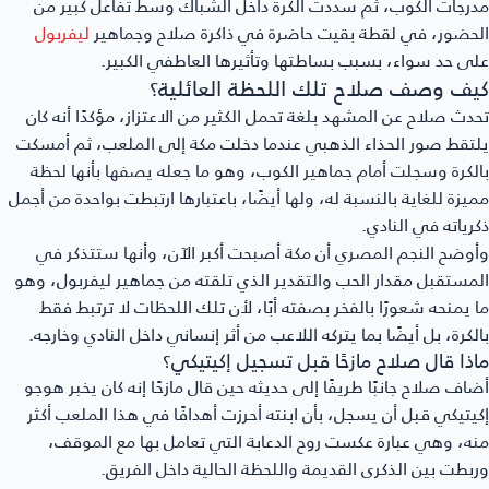
رجات الكوب، ثم سددت الكرة داخل الشباك وسط تفاعل كبير من
حضور، في لقطة بقيت حاضرة في ذاكرة صلاح وجماهير
ليفربول
ى حد سواء، بسبب بساطتها وتأثيرها العاطفي الكبير.
يف وصف صلاح تلك اللحظة العائلية؟
دث صلاح عن المشهد بلغة تحمل الكثير من الاعتزاز، مؤكدًا أنه كان
تقط صور الحذاء الذهبي عندما دخلت مكة إلى الملعب، ثم أمسكت
لكرة وسجلت أمام جماهير الكوب، وهو ما جعله يصفها بأنها لحظة
يزة للغاية بالنسبة له، ولها أيضًا، باعتبارها ارتبطت بواحدة من أجمل
رياته في النادي.
وضح النجم المصري أن مكة أصبحت أكبر الآن، وأنها ستتذكر في
مستقبل مقدار الحب والتقدير الذي تلقته من جماهير ليفربول، وهو
 يمنحه شعورًا بالفخر بصفته أبًا، لأن تلك اللحظات لا ترتبط فقط
لكرة، بل أيضًا بما يتركه اللاعب من أثر إنساني داخل النادي وخارجه.
ذا قال صلاح مازحًا قبل تسجيل إكيتيكي؟
اف صلاح جانبًا طريفًا إلى حديثه حين قال مازحًا إنه كان يخبر هوجو
يتيكي قبل أن يسجل، بأن ابنته أحرزت أهدافًا في هذا الملعب أكثر
ه، وهي عبارة عكست روح الدعابة التي تعامل بها مع الموقف،
بطت بين الذكرى القديمة واللحظة الحالية داخل الفريق.