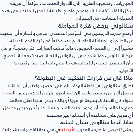
مباريات، وصعوبة الطريق إلى الأدوار المتقدمة، مؤكداً أن فريقه
خل اللقاء بثقة عالية، وبفهم واضح لطبيعة التحدي المنتظر في هذه
مرحلة الحساسة من البطولة.
كالوني يرفض فكرة المجاملة
ضح مدرب الأرجنتين في المؤتمر الصحفي الخاص بالمباراة أن الحديث
 الظلم أو المعاملة الخاصة لم يعد مقنعاً في كرة القدم الحديثة،
يراً إلى أن التقنية الموجودة حالياً جعلت القرارات أكثر وضوحاً، وأقل
ضة للتأويل، كما شدد على أن قوانين اللعبة أصبحت معلنة للجميع،
ن التفسير البشري للأحداث هو ما يفتح باب الجدل في كثير من
أحيان.
اذا قال عن قرارات التحكيم في البطولة؟
رق سكالوني إلى لقطة الهدف الملغي لمصر، واعتبر أن الحالة لا
تمل أكثر من تفسير واحد، لأن ليساندرو تعرض للدهس على القدم،
اء كان الاحتكاك بسيطاً أو قوياً أو بالكاد يذكر، فإنها تظل مخالفة
ق ما قاله، وأكد أن وجود تقنية الفيديو يقلل كثيراً من فرص حصول
 فريق على مساعدة أو أفضلية غير مستحقة.
اط أكدها سكالوني بشأن التحكيم
كن تلخيص ما طرحه المدرب
الأرجنتين
ي في عدة نقاط واضحة، جاءت