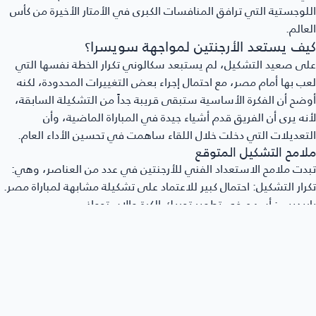
لوجستية التي ترافق المنافسات الكبرى في الأمتار الأخيرة من كأس
عالم.
يف يستعد الأرجنتين لمواجهة سويسرا؟
ى صعيد التشكيل، لم يستبعد سكالوني تكرار الخطة نفسها التي
ب بها أمام مصر، مع احتمال إجراء بعض التغييرات المحدودة، لكنه
ضح أن الفكرة الأساسية ستبقى قريبة جداً من التشكيلة السابقة،
نه يرى أن الفريق قدم أشياء جيدة في المباراة الماضية، وأن
تعديلات التي دخلت خلال اللقاء ساهمت في تحسين الأداء العام.
لامح التشكيل المتوقع
دت ملامح الاستعداد الفني للأرجنتين في عدد من العناصر، وهي:
رار التشكيل:
احتمال كبير للاعتماد على تشكيلة مشابهة لمباراة مصر.
ريديس:
أسهم في تطوير تحريك الكرة والاستحواذ.
ك أليستر:
ظهر بصورة أفضل بعد التغييرات.
استقرار:
يفضل الجهاز الفني عدم إحداث تغييرات كبيرة قبل مواجهة
وية مثل
سويسرا
.
ماذا يرفض سكالوني وصف سويسرا بالفريق السهل؟
دى مدرب الأرجنتين احتراماً واضحاً للمنتخب السويسري، مؤكداً أنه لا
جد فريق سهل في هذه المرحلة، وأن سويسرا تملك الخبرة والقدرة