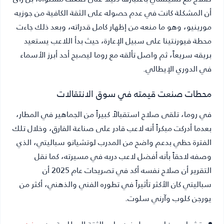
أن المشكلة كانت في عدم حصوله على الثقة الكافية من جوزيه
مورينيو، وهو ما منعه من إظهار كامل قدراته، وبعد ذلك جاءت
محطة فيورنتينا على سبيل الإعارة، حيث بدأ اللاعب يستعيد
بريقه سريعاً، ثم واصل تألقه مع روما ليصبح أحد أبرز الأسماء
في الدوري الإيطالي.
محطات صنعت قيمته في سوق الانتقالات
في روما، تلقى صلاح استقبالاً كبيراً من الجماهير في المطار،
بعدما أدركت مبكراً أنه لاعب قادر على صناعة الفارق، وخلال تلك
الفترة حظي بدعم واضح من المدرب لوتشيانو سباليتي، الذي
وصفه لاحقاً بأنه أفضل لاعب دربه في مسيرته، كما نقل
التقرير أن صلاح نفسه أكد في تصريحات عام 2025 أن
سباليتي كان الأكثر تأثيراً في تطوره الفني والذهني، أكثر من
يورجن كلوب وآرني سلوت.
تشيلسي:
لم يحصل فيه على الثقة المطلوبة من
جوزيه