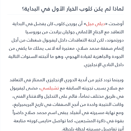
لماذا لم يكن كلوب الخيار الأول في البداية؟
أوضحت «
ديلي ميل
» أن يورجن كلوب كان يفضل في البداية
التعاقد مع الجناح الألماني جوليان براندت من بوروسيا
دورتموند، لكن لجنة التعاقدات داخل ليفربول ضغطت من أجل
إتمام صفقة محمد صلاح، معتبرة أنه لاعب يملك ما يكفي من
الجودة والجاهزية لقيادة الهجوم، وهو ما أثبتته السنوات التالية
داخل النادي الإنجليزي.
وبينما تردد كثير من أندية الدوري الإنجليزي الممتاز في التعاقد
مع صلاح بسبب تجربته السابقة مع
تشيلسي
، مضى ليفربول
في طريق مختلف تماماً، قائم على التحليل والاقتناع الفني،
وكانت النتيجة واحدة من أنجح الصفقات في تاريخ البريميرليغ،
ومع نهاية مسيرته في أنفيلد يبقى اسم محمد صلاح حاضراً
بقوة في ذاكرة المشجعين، كما تواصل «نايس كورة» متابعة
أبرز تفاصيل مسيرته لحظة بلحظة.