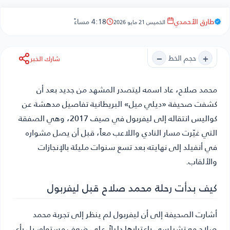
طارق الأحمدي
4:18 مساءً
الخميس 21 مايو 2026
−
+
حجم الخط
شارك الخبر
محمد صلاح
، عاد اسمه ليتصدر المشهد من جديد بعد أن
كشفت صحيفة «ديلي ميل» البريطانية تفاصيل مدهشة عن
كواليس انتقاله إلى ليفربول في صيف 2017، وهي الصفقة
التي غيّرت مسار النادي واللاعب معاً، قبل أن يصل مشواره
في أنفيلد إلى نهايته بعد تسع سنوات مليئة بالإنجازات
والألقاب.
كيف بدأت رحلة محمد صلاح قبل ليفربول
أشارت الصحيفة إلى أن ليفربول لم ينظر إلى تجربة محمد
صلاح مع تشيلسي باعتبارها دليلاً على ضعف مستواه، بل رأى