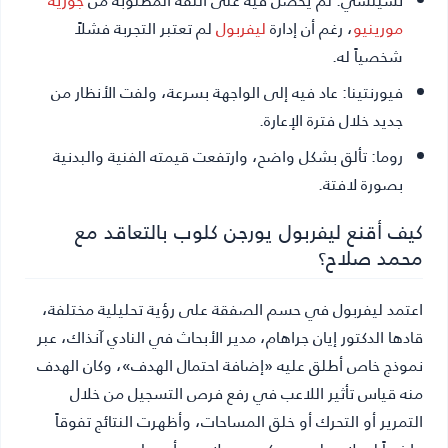
مورينيو
، رغم أن إدارة
ليفربول
لم تعتبر التجربة فشلاً
شخصياً له.
فيورنتينا:
عاد فيه إلى الواجهة بسرعة، ولفت الأنظار من
جديد خلال فترة الإعارة.
روما:
تألق بشكل واضح، وارتفعت قيمته الفنية والبدنية
بصورة لافتة.
كيف أقنع ليفربول يورجن كلوب بالتعاقد مع
محمد صلاح؟
اعتمد ليفربول في حسم الصفقة على رؤية تحليلية مختلفة،
قادها الدكتور إيان جراهام، مدير الأبحاث في النادي آنذاك، عبر
نموذج خاص أطلق عليه «إضافة احتمال الهدف»، وكان الهدف
منه قياس تأثير اللاعب في رفع فرص التسجيل من خلال
التمرير أو التحرك أو خلق المساحات، وأظهرت النتائج تفوقاً