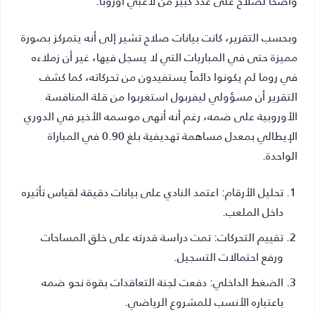
واضحاً لصلاح على عدد كبير من لاعبي أوروبا.
وبحسب التقرير، كانت بيانات صلاح تشير إلى أنه يتمركز بصورة
مميزة حتى في المباريات التي لا يسجل فيها، غير أن زملاءه
في روما لم يكونوا دائماً يستفيدون من تحركاته، كما كشف
التقرير أن مسؤولي ليفربول استغربوا من قلة المنافسة
الأوروبية على ضمه، رغم أنه أنهى موسمه الأخير في الدوري
الإيطالي بمعدل مساهمة تهديفية بلغ 0.90 في المباراة
الواحدة.
تحليل الأرقام:
اعتمد النادي على بيانات دقيقة لقياس تأثيره
داخل الملعب.
تقييم التحركات:
تمت دراسة قدرته على خلق المساحات
ورفع احتمالات التسجيل.
الضغط الداخلي:
دفعت لجنة التعاقدات بقوة نحو ضمه
باعتباره الأنسب للمشروع الرياضي.