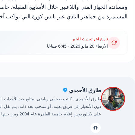
ومساندة الجهاز الفني واللاعبين خلال الأسابيع المقبلة، خا
المستمرة من جماهير النادي عبر نايس كورة التي تواكب آ
تاريخ آخر تحديث للخبر
الأربعاء 20 مايو 2026 - 6:45 صباحًا
طارق الأحمدي
طارق الأحمدي - كاتب صحفي رياضي، متابع جيد للأحداث الريا
دون الأنحياز إلى فريق بعينه، أو منتخب بحد ذاته، يتم نقل ا
على بكالوريوس إعلام جامعة القاهرة عام 2004 ومن حينها وأنا أمارس مهنتي بكل حُب وشغف.