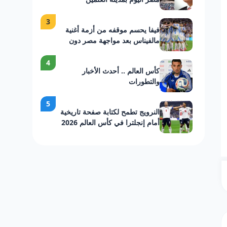
3
فيفا يحسم موقفه من أزمة أغنية
مالفيناس بعد مواجهة مصر دون
عقوبات على الأرجنتين
4
كأس العالم .. أحدث الأخبار
والتطورات
5
النرويج تطمح لكتابة صفحة تاريخية
أمام إنجلترا في كأس العالم 2026