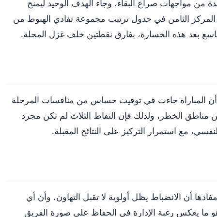
دة من مواجهات صراع البقاء، وجاء الهدف الوحيد ليمنح
نة رفعت رصيده إلى 34 نقطة، ليحتل المركز الثامن في جدول ترتيب مجموعة تفادي الهبوط من
التاسع بعد هذه الخسارة، بفارق نقطتين خلف غزل المحلة.
صة أن المباراة جاءت في توقيت حساس من منافسات المرحلة
عن مناطق الخطر، ولذلك فإن النقاط الثلاث لم تكن مجرد
نفسي، مع استمرار التركيز على النتائج المقبلة.
ا أن الانضباط يظل أولوية لا تقبل التهاون، وأن أي
 ما يعكس رغبة الإدارة في الحفاظ على صورة الفريق