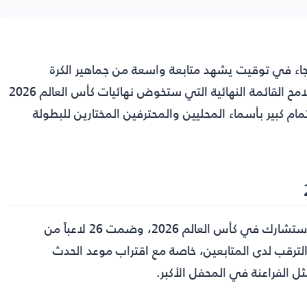
جاء في توقيت يشهد متابعة واسعة من جماهير الكرة
المصرية، بعدما حسم حسام حسن المدير الفني للفراعنة ملامح القائمة النهائية التي ستخوض نهائيات كأس العالم 2026
م كبير بأسماء المحليين والمحترفين المختارين للبطولة
استقر حسام حسن على القائمة النهائية لمنتخب مصر التي ستشارك في كأس العالم 2026، وضمت 26 لاعباً من
ة الترقب لدى المتابعين، خاصة مع اقتراب موعد الحدث
ل الفراعنة في المحفل الأكبر.