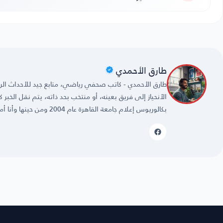
طارق الأحمدي
طارق الأحمدي - كاتب صحفي رياضي، متابع جيد للأحداث الريا
الأنحياز إلى فريق بعينه، أو منتخب بحد ذاته، يتم نقل الخبر
بكالوريوس إعلام جامعة القاهرة عام 2004 ومن حينها وأنا أمارس مهنتي بكل حُب وشغف.