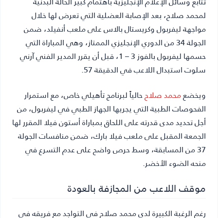
تتابع وسائل الإعلام الإنجليزية باهتمام كبير الحالة البدنية
لمحمد صلاح، بعد الإصابة العضلية التي تعرض لها خلال
مواجهة ليفربول وكريستال بالاس على ملعب أنفيلد، ضمن
الجولة 34 من الدوري الإنجليزي الممتاز، وهي المباراة التي
حسمها ليفربول بالفوز 3 – 1، قبل أن يقرر المدير الفني آرني
سلوت استبدال اللاعب في الدقيقة 57.
ويخضع
محمد صلاح
حالياً لبرنامج تأهيلي خاص، مع استمرار
الفحوصات الطبية التي يجريها الجهاز الطبي في ليفربول، من
أجل تحديد مدى قدرته على اللحاق بمباراة أستون فيلا المقرر لها
الجمعة المقبل على ملعب فيلا بارك، ضمن منافسات الجولة
37 من المسابقة، وسط حرص واضح على عدم التسرع في
منحه الضوء الأخضر.
موقف اللاعب من المجازفة بالعودة
رغم الرغبة الكبيرة لدى محمد صلاح في التواجد مع فريقه في