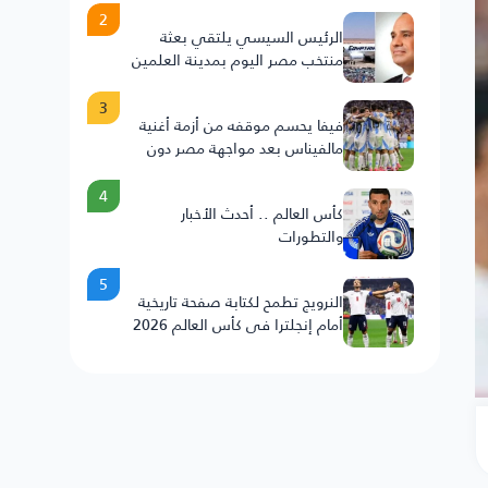
2
الرئيس السيسي يلتقي بعثة
منتخب مصر اليوم بمدينة العلمين
3
فيفا يحسم موقفه من أزمة أغنية
مالفيناس بعد مواجهة مصر دون
عقوبات على الأرجنتين
4
كأس العالم .. أحدث الأخبار
والتطورات
5
النرويج تطمح لكتابة صفحة تاريخية
أمام إنجلترا في كأس العالم 2026