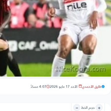
طارق الأحمدي
الأحد 17 مايو 2026
4:07 مساءً
−
+
حجم الخط