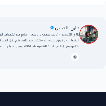
طارق الأحمدي
طارق الأحمدي - كاتب صحفي رياضي، متابع جيد للأحداث الريا
الأنحياز إلى فريق بعينه، أو منتخب بحد ذاته، يتم نقل الخبر
بكالوريوس إعلام جامعة القاهرة عام 2004 ومن حينها وأنا أمارس مهنتي بكل حُب وشغف.