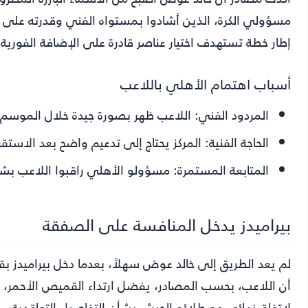
مسؤولي الكرة، الذين أشادوا بمستواه الفني وقدرته على تق
إطار خطة تستهدف اختيار عناصر قادرة على الإضافة الفورية 
أسباب اهتمام الأهلي باللاعب
المردود الفني:
اللاعب ظهر بصورة جيدة خلال الموسم ال
الحاجة الفنية:
المركز يحتاج إلى تدعيم واضح بعد الاستقر
المتابعة المستمرة:
مسؤولو الأهلي راقبوا اللاعب بشكل
بيراميدز يدخل المنافسة على الصفقة
لم يعد الطريق إلى خالد عوض سهلاً، بعدما دخل بيراميدز بق
أن اللاعب، بحسب المصادر، يفضل ارتداء القميص الأحمر، وي
لاتفاق نهائي مع طلائع الجيش بشأن التفاصيل التعاقدية.