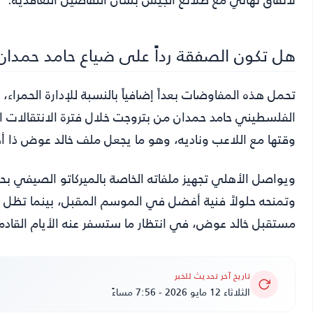
هل تكون الصفقة رداً على ضياع حامد حمدان
تحمل هذه المفاوضات بعداً إضافياً بالنسبة للإدارة الحمراء،
الفلسطيني حامد حمدان من بتروجت خلال فترة الانتقالات
وقتها مع اللاعب وناديه، وهو ما يجعل ملف خالد عوض ذا أه
ويواصل الأهلي تجهيز ملفاته الخاصة بالميركاتو الصيفي بحذر،
وتمنحه حلولاً فنية أفضل في الموسم المقبل، بينما تظل
مستقبل خالد عوض، في انتظار ما ستسفر عنه الأيام القادم
تاريخ آخر تحديث للخبر
الثلاثاء 12 مايو 2026 - 7:56 مساءً