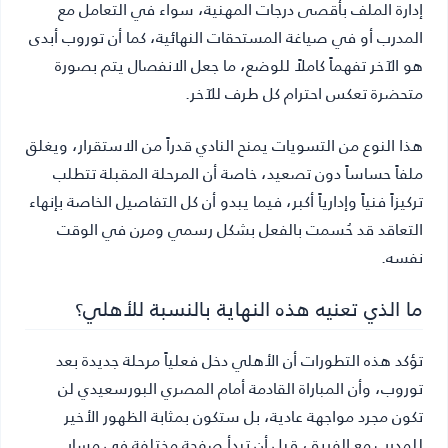
إدارة الملف بأقصى درجات المهنية، سواء في التعامل مع
المدرب أو في صياغة المستحقات النهائية، كما أن توروب أبدى
هو الآخر تفهماً كاملاً للوضع، ما جعل الانفصال يتم بصورة
متحضرة تعكس احترام كل طرف للآخر.
هذا النوع من التسويات يمنح النادي قدراً من الاستقرار، ويغلق
ملفاً حساساً دون تصعيد، خاصة أن المرحلة المقبلة تتطلب
تركيزاً فنياً وإدارياً أكبر، فيما يبدو أن كل التفاصيل الخاصة بإنهاء
التعاقد قد حُسمت بالفعل بشكل رسمي ومرن في الوقت
نفسه.
ما الذي تعنيه هذه النهاية بالنسبة للأهلي؟
تؤكد هذه التطورات أن الأهلي دخل فعلياً مرحلة جديدة بعد
توروب، وأن المباراة القادمة أمام المصري البورسعيدي لن
تكون مجرد مواجهة عادية، بل ستكون بمثابة الظهور الأخير
للمدرب مع الفريق، قبل أن تبدأ صفحة مختلفة في مسار