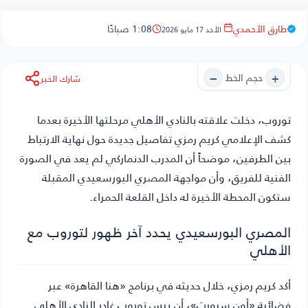
طارق الأحمدي
1:08 صباحًا
الأحد 17 مايو 2026
−
+
حجم الخط
شارك الخبر
توروب
، دخلت علاقته بالنادي الأهلي مرحلتها الأخيرة بعدما
كشف الإعلامي كريم رمزي تفاصيل جديدة حول نهاية الارتباط
بين الطرفين، موضحاً أن المدرب الدنماركي لم يعد في الصورة
الفنية للفريق، وأن مواجهة المصري البورسعيدي المقبلة
ستكون المحطة الأخيرة له داخل القلعة الحمراء.
المصري البورسعيدي يحدد آخر ظهور لتوروب مع
الأهلي
أكد كريم رمزي، خلال حديثه في برنامج «هنا القاهرة» عبر
فضائية «أون سبورت»، أن ييس توروب غادر النادي الأهلي