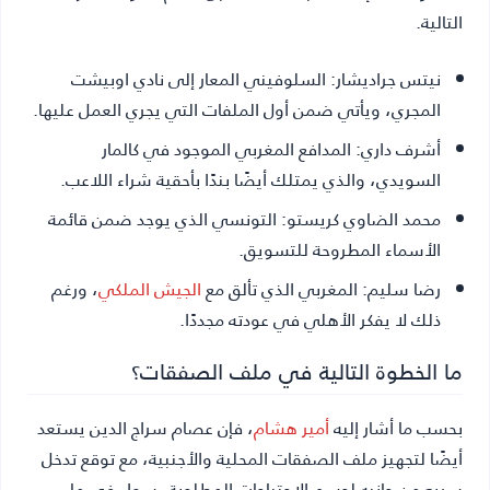
التالية.
نيتس جراديشار:
السلوفيني المعار إلى نادي اوبيشت
المجري، ويأتي ضمن أول الملفات التي يجري العمل عليها.
أشرف داري:
المدافع المغربي الموجود في كالمار
السويدي، والذي يمتلك أيضًا بندًا بأحقية شراء اللاعب.
محمد الضاوي كريستو:
التونسي الذي يوجد ضمن قائمة
الأسماء المطروحة للتسويق.
رضا سليم:
المغربي الذي تألق مع
الجيش الملكي
، ورغم
ذلك لا يفكر الأهلي في عودته مجددًا.
ما الخطوة التالية في ملف الصفقات؟
بحسب ما أشار إليه
أمير هشام
، فإن عصام سراج الدين يستعد
أيضًا لتجهيز ملف الصفقات المحلية والأجنبية، مع توقع تدخل
سريع من جانبه لحسم الاحتياجات المطلوبة، سواء في ما