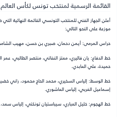
القائمة الرسمية لمنتخب تونس لكأس العالم 2026
أعلن الجهاز الفني للمنتخب التونسي القائمة النهائية ا
موزعة على النحو التالي:
حراس المرمى:
أيمن دحمان، صبري بن حسن، مهيب الشامخ
خط الدفاع:
يان فاليري، معتز النفاتي، منتصر الطالبي، عمر ا
حميدة، علي العابدي.
خط الوسط:
إلياس السخيري، محمد الحاج محمود، راني خضي
إسماعيل الغربي، إلياس العاشوري.
خط الهجوم:
خليل العباري، سيباستيان تونكتي، إلياس سعد،