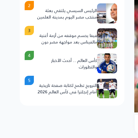
2
الرئيس السيسي يلتقي بعثة
منتخب مصر اليوم بمدينة العلمين
3
فيفا يحسم موقفه من أزمة أغنية
مالفيناس بعد مواجهة مصر دون
عقوبات على الأرجنتين
4
كأس العالم .. أحدث الأخبار
والتطورات
5
النرويج تطمح لكتابة صفحة تاريخية
أمام إنجلترا في كأس العالم 2026