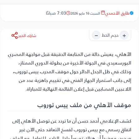
طارق الأحمدي
7:03 صباحًا
السبت 16 مايو 2026
−
+
حجم الخط
شارك الخبر
الأهلي
، يعيش حالة من المتابعة الدقيقة قبل مواجهة المصري
البورسعيدي في الجولة الأخيرة من بطولة الدوري الممتاز،
وذلك في ظل الجدل الدائر حول موقف المدرب ييس توروب،
إلى جانب استمرار الجهاز الفني في تقييم جاهزية عدد من
اللاعبين المصابين قبل إعلان القائمة النهائية للمباراة.
موقف الأهلي من ملف ييس توروب
كشف الإعلامي أحمد حسن أن ما تردد عن توصل الأهلي إلى
اتفاق رسمي مع ييس توروب لفسخ التعاقد حتى الآن غير
صحيح، موضحاً أن هناك تصوراً داخل النادي للتعامل مع الملف