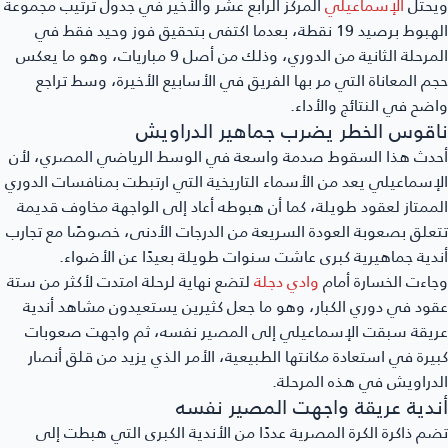
ويحتل
الإسماعيلي
المركز الرابع عشر والأخير في جدول ترتيب مجموعة
الهبوط برصيد 19 نقطة، بعدما اكتفى بتحقيق فوز وحيد فقط في
المرحلة الثانية من الدوري، وذلك من أصل 9 مباريات، وهو ما يعكس
حجم المعاناة التي مر بها الفريق في الأسابيع الأخيرة، وسط تراجع
واضح في النتائج والأداء.
ناقوس الخطر يضرب جماهير الدراويش
أحدث هذا السقوط صدمة واسعة في الوسط الرياضي المصري، لأن
الإسماعيلي يعد من الأسماء التاريخية التي ارتبطت بمنافسات الدوري
الممتاز لعقود طويلة، كما أن هبوطه أعاد إلى الواجهة مخاوف قديمة
تتعلق بصعوبة العودة السريعة من الدرجات الأدنى، خصوصًا مع تجارب
أندية جماهيرية كبرى عاشت سنوات طويلة بعيدًا عن الأضواء.
وجاءت الخسارة أمام
وادي دجلة
لتضع نهاية لرحلة امتدت لأكثر من ستة
عقود في دوري الكبار، وهو ما جعل كثيرين يستعيدون مشاهد أندية
عريقة سبقت الإسماعيلي إلى المصير نفسه، ثم واجهت صعوبات
كبيرة في استعادة مكانتها الطبيعية، الأمر الذي يزيد من قلق أنصار
الدراويش في هذه المرحلة.
أندية عريقة واجهت المصير نفسه
تضم ذاكرة الكرة المصرية عددًا من الأندية الكبرى التي هبطت إلى