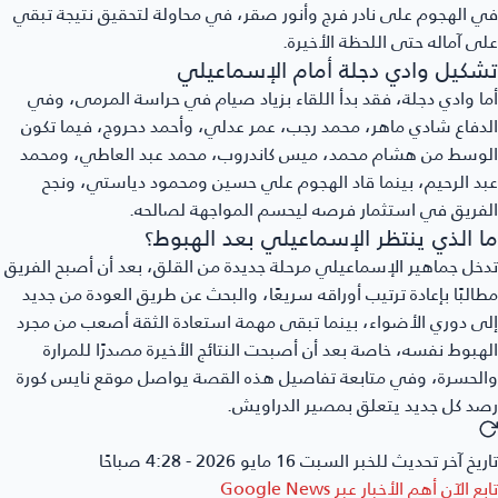
في الهجوم على نادر فرج وأنور صقر، في محاولة لتحقيق نتيجة تبقي
على آماله حتى اللحظة الأخيرة.
تشكيل وادي دجلة أمام الإسماعيلي
أما وادي دجلة، فقد بدأ اللقاء بزياد صيام في حراسة المرمى، وفي
الدفاع شادي ماهر، محمد رجب، عمر عدلي، وأحمد دحروج، فيما تكون
الوسط من هشام محمد، ميس كاندروب، محمد عبد العاطي، ومحمد
عبد الرحيم، بينما قاد الهجوم علي حسين ومحمود دياستي، ونجح
الفريق في استثمار فرصه ليحسم المواجهة لصالحه.
ما الذي ينتظر الإسماعيلي بعد الهبوط؟
تدخل جماهير الإسماعيلي مرحلة جديدة من القلق، بعد أن أصبح الفريق
مطالبًا بإعادة ترتيب أوراقه سريعًا، والبحث عن طريق العودة من جديد
إلى دوري الأضواء، بينما تبقى مهمة استعادة الثقة أصعب من مجرد
الهبوط نفسه، خاصة بعد أن أصبحت النتائج الأخيرة مصدرًا للمرارة
والحسرة، وفي متابعة تفاصيل هذه القصة يواصل موقع نايس كورة
رصد كل جديد يتعلق بمصير الدراويش.
تاريخ آخر تحديث للخبر
السبت 16 مايو 2026 - 4:28 صباحًا
تابع الآن أهم الأخبار عبر
Google News