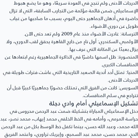
الدرجات الأدنى ولم تنجح في العودة سريعًا، وهو ما يضع هبوط
الإسماعيلي ضمن قائمة مؤلمة من التجارب السابقة، التي لا تزال
حاضرة في أذهان الجماهير حتى اليوم، بسبب ما صاحبها من غياب
طويل عن دوري الأضواء.
الترسانة
: غادرت الأضواء منذ عام 2009 ولم تعد حتى الآن.
الأولمبي السكندري
: أول نادٍ من خارج القاهرة يحقق لقب الدوري، ولا
يزال بعيدًا عن المكانة التي عرف بها.
المنصورة
: ظل اسمها حاضرًا في الذاكرة الجماهيرية رغم ابتعادها عن
المنافسات الكبرى.
المنيا
: تمثل أحد أندية الصعيد التاريخية التي عاشت فترات طويلة في
الدرجات الأدنى.
السويس
: كانت من الفرق التي تمتلك حضورًا جماهيريًا كبيرًا قبل أن
تتراجع في سلم المنافسات.
تشكيل الإسماعيلي أمام وادي دجلة
دخل الإسماعيلي المباراة بتشكيلة ضمت عبد الرحمن محروس في
حراسة المرمى، وأمامه في الخط الخلفي محمد إيهاب، محمد نصر، عبد
الله محمد، وعبد الله حسن، بينما تكفل خط الوسط بكل من عبد الرحمن
الدح، محمد حسن، محمد عبد السميع، وإيريك تراوري، واعتمد الفريق