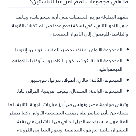
ما هي مجموعات أمم أفريقيا للناشئين؟
تشهد البطولة توزيع المنتخبات على أربع مجموعات، وجاءت
على النحو التالي، في نسخة تجمع عددا من المنتخبات القوية
والطامحة للوصول إلى الأدوار المتقدمة.
المجموعة الأولى: منتخب مصر، المغرب، تونس، إثيوبيا.
المجموعة الثانية: كوت ديفوار، الكاميرون، أوغندا، الكونغو
الديمقراطية.
المجموعة الثالثة: مالي، أنجولا، تنزانيا، موزمبيق.
المجموعة الرابعة: السنغال، جنوب أفريقيا، الجزائر، غانا.
وتبقى مواجهة مصر وتونس من أبرز مباريات الجولة الثانية، لما
تحمله من تأثير مباشر على ترتيب المجموعة الأولى، كما ينتظر
المتابعون ما سيقدمه الجيل الحالي من الناشئين في بقية
المشوار، خاصة مع قوة المنافسة وتنوع المدارس الكروية،