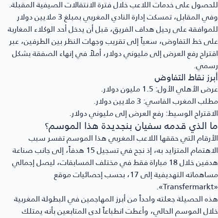
للحصول على خدمات اللاعب خلال فترة الانتقالات الصيفية المقبلة.
وفي المقابل، تمسكت إدارة النادي المغربي بمبلغ 3 ملايين دولار
للموافقة على رحيل هداف الفريق، قبل أن يدخل أحد الوكلاء المغاربة
على خط التفاوض، سعياً إلى تقريب وجهات النظر بين الطرفين، عبر
اقتراح رفع العرض إلى مليوني دولار، أملاً في إنهاء الصفقة بشكل
رسمي.
أبرز نقاط التفاوض
عرض الأهلي الأول:
1.5 مليون دولار.
مطلب المغرب الفاسي:
3 ملايين دولار.
الاقتراح الوسيط:
رفع العرض إلى مليوني دولار.
ما الذي قدمه سفيان بنجديدة هذا الموسم؟
الأرقام التي حققها اللاعب المغربي هذا الموسم تفسر سبب
الاهتمام المتزايد به، إذ نجح في تسجيل 15 هدفاً، إلى جانب صناعة
هدفين خلال 18 مباراة فقط في مختلف المسابقات، ليصل إجمالي
مساهماته التهديفية إلى 17، بحسب إحصائيات موقع
«Transfermarkt».
هذه الحصيلة جعلته واحداً من أبرز المهاجمين في البطولة المغربية
خلال الموسم الحالي، وأعطت انطباعاً لدى المتابعين بأنه يمتلك