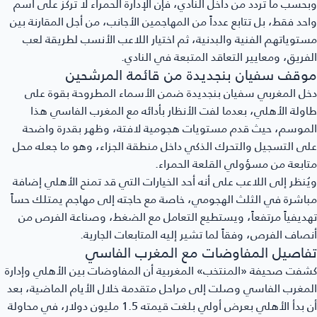
وبحسب ما تردد من داخل النادي، فإن الإدارة الحمراء لا تركز على اسم
واحد فقط، بل تتابع عدداً من المهاجمين الأجانب، من أجل المقارنة بين
مستوياتهم الفنية والبدنية، ثم اختيار اللاعب الأنسب لطريقة لعب
الفريق، ومعايير التعاقد المتبعة في النادي.
موقف سفيان بنجديدة من قائمة المرشحين
دخل المغربي سفيان بنجديدة ضمن الأسماء المطروحة بقوة على
طاولة الأهلي، بعدما لفت الأنظار بأدائه مع المغرب الفاسي هذا
الموسم، حيث قدم مستويات هجومية لافتة، وظهر بقدرة واضحة
على التسجيل والتحرك الذكي داخل منطقة الجزاء، وهو ما جعله محل
متابعة من مسؤولي القلعة الحمراء.
ويُنظر إلى اللاعب على أنه أحد الخيارات التي قد تمنح الأهلي إضافة
مباشرة في الثلث الهجومي، خاصة مع حاجته إلى مهاجم يمتلك حساً
تهديفياً مرتفعاً، ويستطيع التعامل مع الضغط، وصناعة الفرص من
أنصاف الفرص، وفقاً لما تشير إليه المتابعات الجارية.
تفاصيل المفاوضات مع المغرب الفاسي
كشفت صحيفة «المنتخب» المغربية أن المفاوضات بين الأهلي وإدارة
المغرب الفاسي وصلت إلى مراحل متقدمة خلال الأيام الماضية، بعد
أن بدأ الأهلي بعرض أولي بلغت قيمته 1.5 مليون دولار، في محاولة